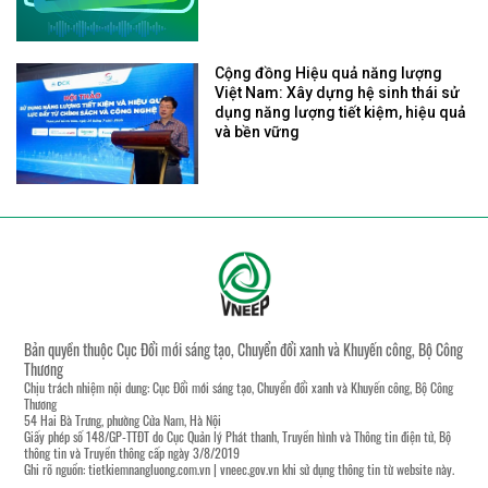
Cộng đồng Hiệu quả năng lượng
Việt Nam: Xây dựng hệ sinh thái sử
dụng năng lượng tiết kiệm, hiệu quả
và bền vững
Bản quyền thuộc Cục Đổi mới sáng tạo, Chuyển đổi xanh và Khuyến công, Bộ Công
Thương
Chịu trách nhiệm nội dung: Cục Đổi mới sáng tạo, Chuyển đổi xanh và Khuyến công, Bộ Công
Thương
54 Hai Bà Trưng, phường Cửa Nam, Hà Nội
Giấy phép số 148/GP-TTĐT do Cục Quản lý Phát thanh, Truyền hình và Thông tin điện tử, Bộ
thông tin và Truyền thông cấp ngày 3/8/2019
Ghi rõ nguồn:
tietkiemnangluong.com.vn
|
vneec.gov.vn
khi sử dụng thông tin từ website này.