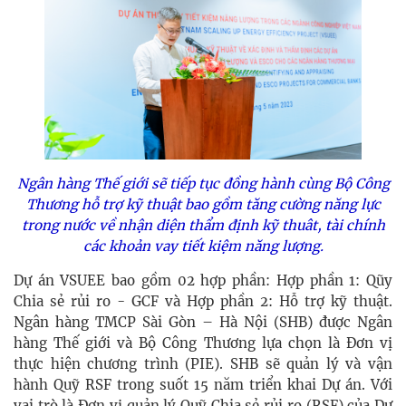
Ngân hàng Thế giới sẽ tiếp tục đồng hành cùng Bộ Công
Thương hỗ trợ kỹ thuật bao gồm tăng cường năng lực
trong nước về nhận diện
thẩm định kỹ thuât, tài chính
các khoản vay tiết kiệm năng lượng.
Dự án VSUEE bao gồm 02 hợp phần: Hợp phần 1: Qũy
Chia sẻ rủi ro - GCF và Hợp phần 2: Hỗ trợ kỹ thuật.
Ngân hàng TMCP Sài Gòn – Hà Nội (SHB) được Ngân
hàng Thế giới và Bộ Công Thương lựa chọn là Đơn vị
thực hiện chương trình (PIE). SHB sẽ quản lý và vận
hành Quỹ RSF trong suốt 15 năm triển khai Dự án. Với
vai trò là Đơn vị quản lý Quỹ Chia sẻ rủi ro (RSF) của Dự