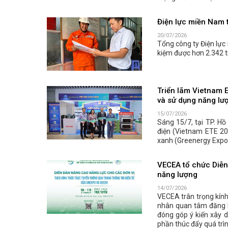
Điện lực miền Nam t
20/07/2026
Tổng công ty Điện lực
kiệm được hơn 2.342 t
Triển lãm Vietnam 
và sử dụng năng lư
15/07/2026
Sáng 15/7, tại TP. Hồ
điện (Vietnam ETE 20
xanh (Greenergy Expo 
VECEA tổ chức Diễn 
năng lượng
14/07/2026
VECEA trân trọng kính
nhân quan tâm đăng k
đóng góp ý kiến xây 
phần thúc đẩy quá trì