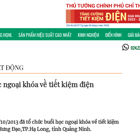
NG HQNL
SẢN PHẨM HIỆU SUẤT CAO NHẤT
KINH NGHIỆM
ĐIỂN HÌNH
GIẢI B
024.2
T ĐỘNG
 ngoại khóa về tiết kiệm điện
10/2013 đã tổ chức buổi học ngoại khóa về tiết kiệm
 Hưng Đạo,TP.Hạ Long, tỉnh Quảng Ninh.