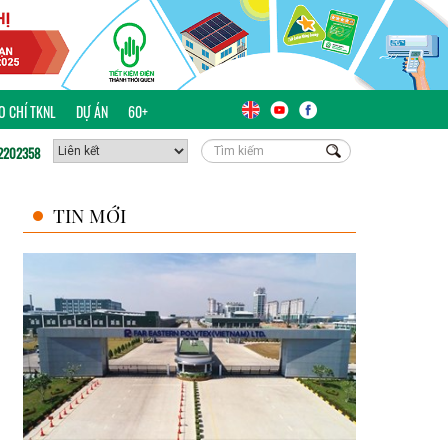
ÁO CHÍ TKNL
DỰ ÁN
60+
2202358
TIN MỚI