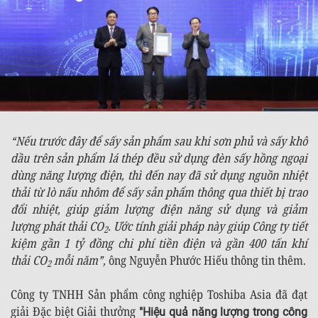
“Nếu trước đây để sấy sản phẩm sau khi sơn phủ và sấy khô
dầu trên sản phẩm lá thép đều sử dụng đèn sấy hồng ngoại
dùng năng lượng điện, thì đến nay đã sử dụng nguồn nhiệt
thải từ lò nấu nhôm để sấy sản phẩm thông qua thiết bị trao
đổi nhiệt, giúp giảm lượng điện năng sử dụng và giảm
lượng phát thải CO
. Ước tính giải pháp này giúp Công ty tiết
2
kiệm gần 1 tỷ đồng chi phí tiền điện và gần 400 tấn khí
thải CO
mỗi năm”,
ông Nguyễn Phước Hiếu thông tin thêm.
2
Công ty TNHH Sản phẩm công nghiệp Toshiba Asia đã đạt
giải Đặc biệt Giải thưởng
"Hiệu quả năng lượng trong công