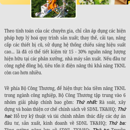
Theo tính toán của các chuyên gia, chỉ cần áp dụng các biện
pháp hợp lý hoá quy trình sản xuất; thay thế, cải tạo, nâng
cấp các thiết bị cũ, sử dụng hệ thống chiếu sáng hiệu suất
cao… là đã có thể tiết kiệm từ 15 - 30% nguồn năng lượng
hiện hữu tại các phân xưởng, nhà máy sản xuất. Nếu đầu tư
công nghệ đồng bộ, tiêu tốn ít điện năng thì khả năng TKNL
còn cao hơn nhiều.
Về phía Bộ Công Thương, để hiện thực hóa tiềm năng TKNL
trong ngành công nghiệp, Bộ Công Thương tập trung vào 6
nhóm giải pháp chính bao gồm:
Rà soát, xây
Thứ nhất:
dựng và hoàn thiện cơ chế chính sách về SDNL TK&HQ;
Thứ
Hỗ trợ kỹ thuật và tài chính nhằm thúc đẩy các dự án
hai:
đầu tư, sản xuất, kinh doanh về SDNL TK&HQ;
Thứ ba:
Tăng cường năng lực về SDNL TK&HQ;
Truyền