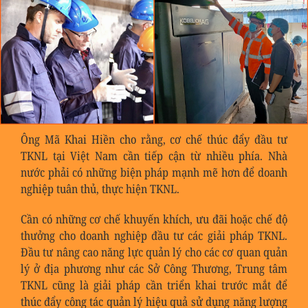
Ông Mã Khai Hiền cho rằng, cơ chế thúc đẩy đầu tư
TKNL tại Việt Nam cần tiếp cận từ nhiều phía. Nhà
nước phải có những biện pháp mạnh mẽ hơn để doanh
nghiệp tuân thủ, thực hiện TKNL.
Cần có những cơ chế khuyến khích, ưu đãi hoặc chế độ
thưởng cho doanh nghiệp đầu tư các giải pháp TKNL.
Đầu tư nâng cao năng lực quản lý cho các cơ quan quản
lý ở địa phương như các Sở Công Thương, Trung tâm
TKNL cũng là giải pháp cần triển khai trước mắt để
thúc đẩy công tác quản lý hiệu quả sử dụng năng lượng