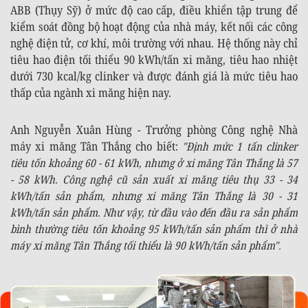
ABB (Thụy Sỹ) ở mức độ cao cấp, điều khiển tập trung để
kiểm soát đồng bộ hoạt động của nhà máy, kết nối các công
nghệ điện tử, cơ khí, môi trường với nhau. Hệ thống này chỉ
tiêu hao điện tối thiểu 90 kWh/tấn xi măng, tiêu hao nhiệt
dưới 730 kcal/kg clinker và được đánh giá là mức tiêu hao
thấp của ngành xi măng hiện nay.
Anh Nguyễn Xuân Hùng - Trưởng phòng Công nghệ Nhà
máy xi măng Tân Thắng cho biết:
"Định mức 1 tấn clinker
tiêu tốn khoảng 60 - 61 kWh, nhưng ở xi măng Tân Thắng là 57
- 58 kWh. Công nghệ cũ sản xuất xi măng tiêu thụ 33 - 34
kWh/tấn sản phẩm, nhưng xi măng Tân Thắng là 30 - 31
kWh/tấn sản phẩm. Như vậy, từ đầu vào đến đầu ra sản phẩm
bình thường tiêu tốn khoảng 95 kWh/tấn sản phẩm thì ở nhà
máy xi măng Tân Thắng tối thiểu là 90 kWh/tấn sản phẩm"
.