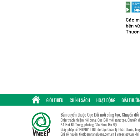
Các mụ
bền v
Thươn
GIỚI THIỆU
CHÍNH SÁCH
HOẠT ĐỘNG
GIẢI THƯỞ
Bản quyền thuộc Cục Đổi mới sáng tạo, Chuyển đổi
Chịu trách nhiệm nội dung: Cục Đổi mới sáng tạo, Chuyển 
54 Hai Bà Trưng, phường Cửa Nam, Hà Nội
Giấy phép số 148/GP-TTĐT do Cục Quản lý Phát thanh, Truy
Ghi rõ nguồn:
tietkiemnangluong.com.vn
|
vneec.gov.vn
khi 