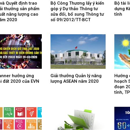
 và Quyết định trao
Bộ Công Thương lấy ý kiến
Bộ tài 
iải thưởng sản phẩm
góp ý Dự thảo Thông tư
dựng K
uất năng lượng cao
sửa đổi, bổ sung Thông tư
tỉnh
năm 2020
số 09/2012/TT-BCT
anner hưởng ứng
Giải thưởng Quản lý năng
Hướng 
ái đất 2020 của EVN
lượng ASEAN năm 2020
hoạch 
đoạn 2
tỉnh, T