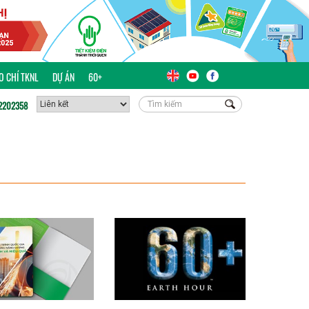
ÁO CHÍ TKNL
DỰ ÁN
60+
2202358