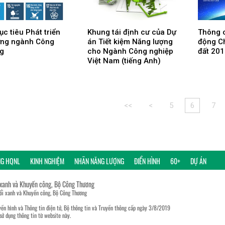
c tiêu Phát triển
Khung tái định cư của Dự
Thông c
ững ngành Công
án Tiết kiệm Năng lượng
động Ch
g
cho Ngành Công nghiệp
đất 20
Việt Nam (tiếng Anh)
<<
<
5
6
7
NG HQNL
KINH NGHIỆM
NHÃN NĂNG LƯỢNG
ĐIỂN HÌNH
60+
DỰ ÁN
 xanh và Khuyến công, Bộ Công Thương
đổi xanh và Khuyến công, Bộ Công Thương
ền hình và Thông tin điện tử, Bộ thông tin và Truyền thông cấp ngày 3/8/2019
sử dụng thông tin từ website này.