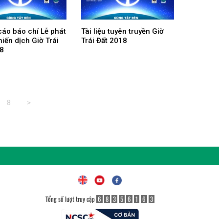
áo báo chí Lễ phát
Tài liệu tuyên truyền Giờ
iến dịch Giờ Trái
Trái Đất 2018
18
8
>
Tổng số lượt truy cập
6
8
3
5
6
1
6
3