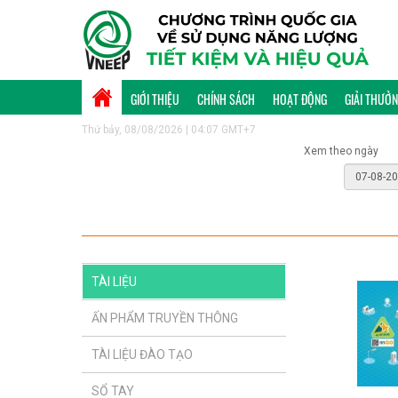
GIỚI THIỆU
CHÍNH SÁCH
HOẠT ĐỘNG
GIẢI THƯỞ
Thứ bảy, 08/08/2026 | 04:07 GMT+7
Xem theo ngày
TÀI LIỆU
ẤN PHẨM TRUYỀN THÔNG
TÀI LIỆU ĐÀO TẠO
SỔ TAY