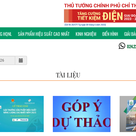
NG HQNL
SẢN PHẨM HIỆU SUẤT CAO NHẤT
KINH NGHIỆM
ĐIỂN HÌNH
GIẢI B
024.2
TÀI LIỆU