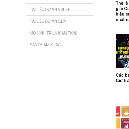
Thể lệ
giải G
TÀI LIỆU DỰ ÁN VSUEE
hiệu s
nhất 
TÀI LIỆU DỰ ÁN IEEP
MÔ HÌNH TRIỂN KHAI TKNL
SẢN PHẨM KHÁC
Các b
Giờ tr