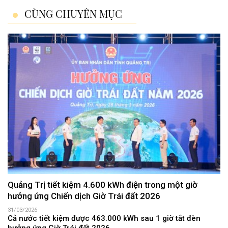
CÙNG CHUYÊN MỤC
Quảng Trị tiết kiệm 4.600 kWh điện trong một giờ
hưởng ứng Chiến dịch Giờ Trái đất 2026
31/03/2026
Cả nước tiết kiệm được 463.000 kWh sau 1 giờ tắt đèn