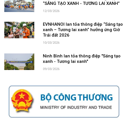
“SÁNG TẠO XANH - TƯƠNG LAI XANH”
12/03/2026
EVNHANOI lan tỏa thông điệp “Sáng tạo
xanh – Tương lai xanh” hưởng ứng Giờ
Trái đất 2026
10/03/2026
Ninh Bình lan tỏa thông điệp "Sáng tạo
xanh - Tương lai xanh"
09/03/2026