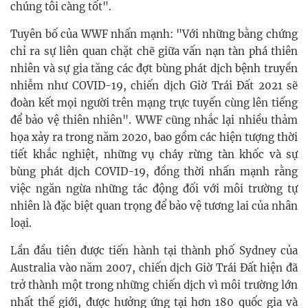
chúng tôi càng tốt".
Tuyên bố của WWF nhấn mạnh: "Với những bằng chứng
chỉ ra sự liên quan chặt chẽ giữa vấn nạn tàn phá thiên
nhiên và sự gia tăng các đợt bùng phát dịch bệnh truyền
nhiễm như COVID-19, chiến dịch Giờ Trái Đất 2021 sẽ
đoàn kết mọi người trên mạng trực tuyến cùng lên tiếng
để bảo vệ thiên nhiên". WWF cũng nhắc lại nhiều thảm
họa xảy ra trong năm 2020, bao gồm các hiện tượng thời
tiết khắc nghiệt, những vụ cháy rừng tàn khốc và sự
bùng phát dịch COVID-19, đồng thời nhấn mạnh rằng
việc ngăn ngừa những tác động đối với môi trường tự
nhiên là đặc biệt quan trọng để bảo vệ tương lai của nhân
loại.
Lần đầu tiên được tiến hành tại thành phố Sydney của
Australia vào năm 2007, chiến dịch Giờ Trái Đất hiện đã
trở thành một trong những chiến dịch vì môi trường lớn
nhất thế giới, được hưởng ứng tại hơn 180 quốc gia và