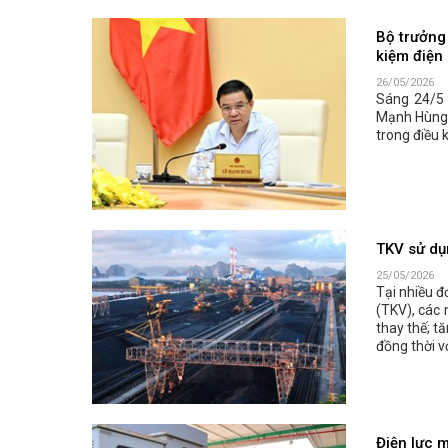
Bộ trưởng
kiệm điện
26/05/2026
Sáng 24/5
Mạnh Hùng l
trong điều 
TKV sử dụ
25/05/2026
Tại nhiều 
(TKV), các 
thay thế; tă
đồng thời v
Điện lực m