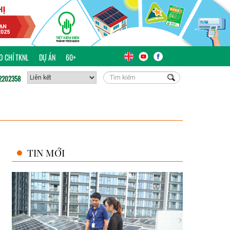
ÁO CHÍ TKNL
DỰ ÁN
60+
2202358
TIN MỚI