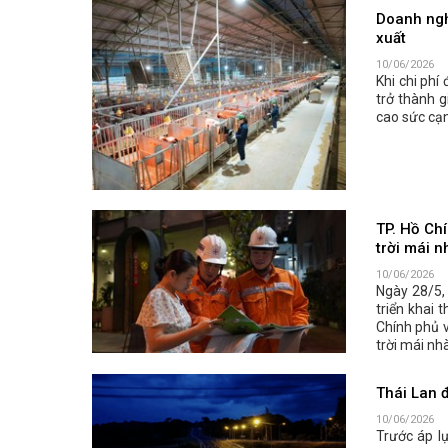
Doanh ngh
xuất
10/06/2026
Khi chi phí
trở thành g
cao sức cạn
TP. Hồ Chí
trời mái n
10/06/2026
Ngày 28/5,
triển khai
Chính phủ v
trời mái nh
Thái Lan đ
10/06/2026
Trước áp lự