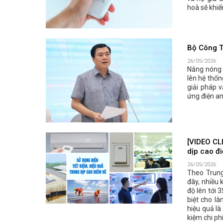
hoà sẽ khiế
Bộ Công T
26/05/2026
Nắng nóng k
lên hệ thốn
giải pháp 
ứng điện an
[VIDEO CLI
dịp cao đ
26/05/2026
Theo Trung
đây, nhiều 
độ lên tới 
biệt cho là
hiệu quả là
kiệm chi ph