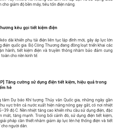
n cho giảm độ bền máy, tiêu tốn điện năng.
hương kêu gọi tiết kiệm điện
éo dài khiến phụ tải điện liên tục lập đỉnh mới, gây áp lực lớn
g điện quốc gia. Bộ Công Thương đang đồng loạt triển khai các
vận hành, tiết kiệm điện và truyền thông nhằm bảo đảm cung
 toàn cho nền kinh tế.
P] Tăng cường sử dụng điện tiết kiệm, hiệu quả trong
iểm hè
 tâm Dự báo Khí tượng Thủy văn Quốc gia, những ngày gần
khu vực trên cả nước xuất hiện nắng nóng gay gắt, có nơi nhiệt
35–39 độ C. Nền nhiệt tăng cao khiến nhu cầu sử dụng điện, đặc
m mát, tăng mạnh. Trong bối cảnh đó, sử dụng điện tiết kiệm,
 giải pháp cần thiết nhằm giảm áp lực lên hệ thống điện và tiết
í cho người dân.