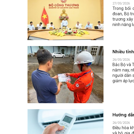
27/05/2026
Trong bối 
đoan, Bộ t
trương xây 
ninh năng l
Nhiều tỉnh
26/05/2026
Bắc Bộ và 
năm nay, n
người dân s
giảm áp lực
Hướng dẫn 
26/05/2026
Điều hòa kh
và hộ gia đ