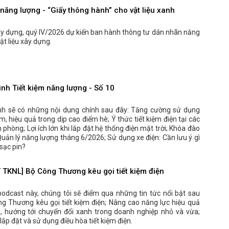
năng lượng - “Giấy thông hành” cho vật liệu xanh
y dựng, quý IV/2026 dự kiến ban hành thông tư dán nhãn năng
ật liệu xây dựng.
ình Tiết kiệm năng lượng - Số 10
nh sẽ có những nội dung chính sau đây: Tăng cường sử dụng
ệm, hiệu quả trong dịp cao điểm hè; Ý thức tiết kiệm điện tại các
 phòng; Lợi ích lớn khi lắp đặt hệ thống điện mặt trời; Khóa đào
uản lý năng lượng tháng 6/2026; Sử dụng xe điện: Cần lưu ý gì
sạc pin?
TKNL] Bộ Công Thương kêu gọi tiết kiệm điện
podcast này, chúng tôi sẽ điểm qua những tin tức nổi bật sau
ng Thương kêu gọi tiết kiệm điện; Nâng cao năng lực hiệu quả
, hướng tới chuyển đổi xanh trong doanh nghiệp nhỏ và vừa;
ắp đặt và sử dụng điều hòa tiết kiệm điện.