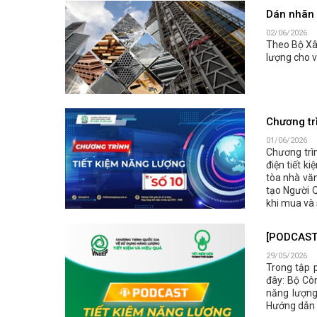
Dán nhãn 
02/06/2026
Theo Bộ Xâ
lượng cho v
Chương tr
01/06/2026
Chương trì
điện tiết ki
tòa nhà văn
tạo Người Q
khi mua và 
[PODCAST 
29/05/2026
Trong tập 
đây: Bộ Cô
năng lượng
Hướng dẫn l