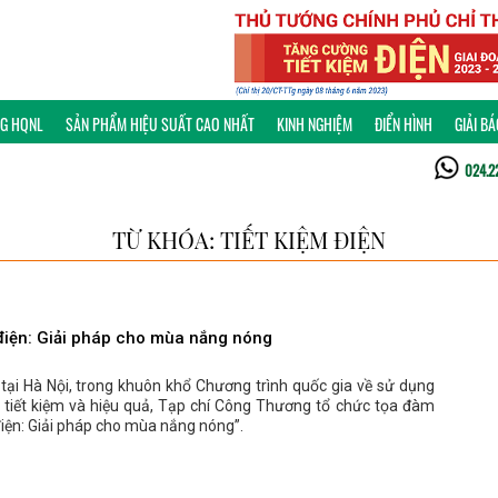
NG HQNL
SẢN PHẨM HIỆU SUẤT CAO NHẤT
KINH NGHIỆM
ĐIỂN HÌNH
GIẢI B
024.2
TỪ KHÓA: TIẾT KIỆM ĐIỆN
 điện: Giải pháp cho mùa nắng nóng
tại Hà Nội, trong khuôn khổ Chương trình quốc gia về sử dụng
 tiết kiệm và hiệu quả, Tạp chí Công Thương tổ chức tọa đàm
điện: Giải pháp cho mùa nắng nóng”.