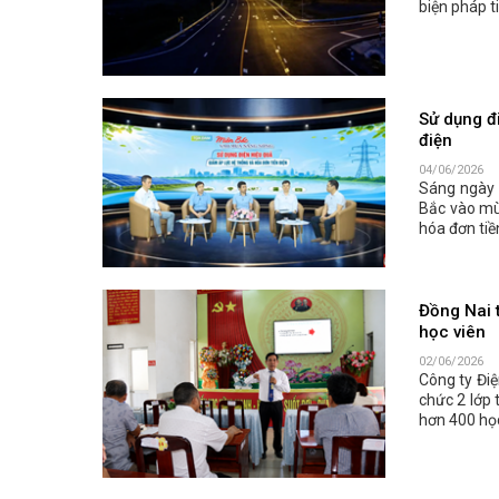
biện pháp t
Sử dụng đi
điện
04/06/2026
Sáng ngày 
Bắc vào mù
hóa đơn tiền
Đồng Nai 
học viên
02/06/2026
Công ty Điệ
chức 2 lớp 
hơn 400 họ