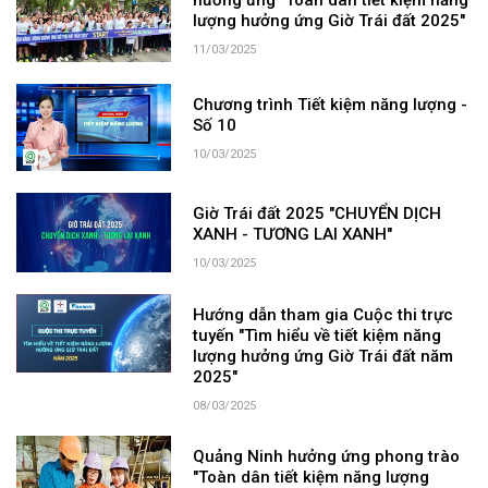
hưởng ứng "Toàn dân tiết kiệm năng
lượng hưởng ứng Giờ Trái đất 2025"
11/03/2025
Chương trình Tiết kiệm năng lượng -
Số 10
10/03/2025
Giờ Trái đất 2025 "CHUYỂN DỊCH
XANH - TƯƠNG LAI XANH"
10/03/2025
Hướng dẫn tham gia Cuộc thi trực
tuyến "Tìm hiểu về tiết kiệm năng
lượng hưởng ứng Giờ Trái đất năm
2025"
08/03/2025
Quảng Ninh hưởng ứng phong trào
"Toàn dân tiết kiệm năng lượng