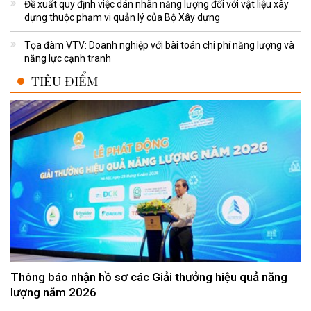
Đề xuất quy định việc dán nhãn năng lượng đối với vật liệu xây
dựng thuộc phạm vi quản lý của Bộ Xây dựng
Tọa đàm VTV: Doanh nghiệp với bài toán chi phí năng lượng và
năng lực cạnh tranh
TIÊU ĐIỂM
Thông báo nhận hồ sơ các Giải thưởng hiệu quả năng
lượng năm 2026