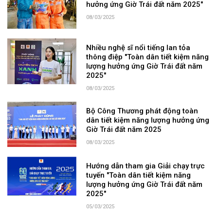
hưởng ứng Giờ Trái đất năm 2025"
08/03/2025
Nhiều nghệ sĩ nổi tiếng lan tỏa
thông điệp "Toàn dân tiết kiệm năng
lượng hưởng ứng Giờ Trái đất năm
2025"
08/03/2025
Bộ Công Thương phát động toàn
dân tiết kiệm năng lượng hưởng ứng
Giờ Trái đất năm 2025
08/03/2025
Hướng dẫn tham gia Giải chạy trực
tuyến "Toàn dân tiết kiệm năng
lượng hưởng ứng Giờ Trái đất năm
2025"
05/03/2025