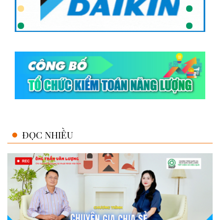
ĐỌC NHIỀU