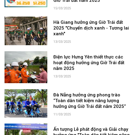
Giờ Trái đất năm 2025
15/03/2025
Hà Giang hưởng ứng Giờ Trái đất
2025 "Chuyển dịch xanh - Tương lai
xanh"
13/03/2025
Điện lực Hưng Yên thiết thực các
hoạt động hưởng ứng Giờ Trái đất
năm 2025
13/03/2025
Đà Nẵng hưởng ứng phong trào
“Toàn dân tiết kiệm năng lượng
hưởng ứng Giờ Trái đất năm 2025”
11/03/2025
Ấn tượng Lễ phát động và Giải chạy