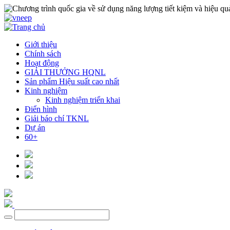
Giới thiệu
Chính sách
Hoạt động
GIẢI THƯỞNG HQNL
Sản phẩm Hiệu suất cao nhất
Kinh nghiệm
Kinh nghiệm triển khai
Điển hình
Giải báo chí TKNL
Dự án
60+