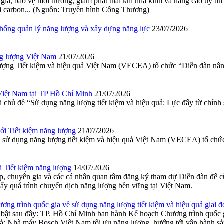
ia, bảo vệ môi trường, giảm phát thải khí nhà kính và nâng cao uy tín
hải carbon... (Nguồn: Truyền hình Công Thương)
 thống quản lý năng lượng và xây dựng năng lực
23/07/2026
ng lượng Việt Nam
21/07/2026
g Tiết kiệm và hiệu quả Việt Nam (VECEA) tổ chức “Diễn đàn nâng ca
 Việt Nam tại TP Hồ Chí Minh
21/07/2026
chủ đề “Sử dụng năng lượng tiết kiệm và hiệu quả: Lực đẩy từ chính 
i Tiết kiệm năng lượng
21/07/2026
ử dụng năng lượng tiết kiệm và hiệu quả Việt Nam (VECEA) tổ chức 
 Tiết kiệm năng lượng
14/07/2026
p, chuyên gia và các cá nhân quan tâm đăng ký tham dự Diễn đàn để c
đẩy quá trình chuyển dịch năng lượng bền vững tại Việt Nam.
rình quốc gia về sử dụng năng lượng tiết kiệm và hiệu quả giai đ
i bật sau đây: TP. Hồ Chí Minh ban hành Kế hoạch Chương trình quốc g
uả; Nhà máy Bosch Việt Nam tối ưu năng lượng, hướng tới vận hành sả