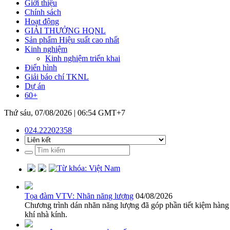
Giới thiệu
Chính sách
Hoạt động
GIẢI THƯỞNG HQNL
Sản phẩm Hiệu suất cao nhất
Kinh nghiệm
Kinh nghiệm triển khai
Điển hình
Giải báo chí TKNL
Dự án
60+
Thứ sáu, 07/08/2026 | 06:54 GMT+7
024.22202358
Từ khóa: Việt Nam
Tọa đàm VTV: Nhãn năng lượng
04/08/2026
Chương trình dán nhãn năng lượng đã góp phần tiết kiệm hàng t
khí nhà kính.