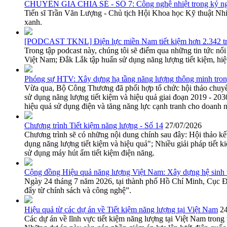
CHUYÊN GIA CHIA SẺ - SỐ 7: Công nghệ nhiệt trong kỷ ng
Tiến sĩ Trần Văn Lượng - Chủ tịch Hội Khoa học Kỹ thuật Nhiệt 
xanh.
[PODCAST TKNL] Điện lực miền Nam tiết kiệm hơn 2.342 tr
Trong tập podcast này, chúng tôi sẽ điểm qua những tin tức nổ
Việt Nam; Đắk Lắk tập huấn sử dụng năng lượng tiết kiệm, hiệ
Phóng sự HTV: Xây dựng hạ tầng năng lượng thông minh tro
Vừa qua, Bộ Công Thương đã phối hợp tổ chức hội thảo chuyên 
sử dụng năng lượng tiết kiệm và hiệu quả giai đoạn 2019 - 203
hiệu quả sử dụng điện và tăng năng lực cạnh tranh cho doanh
Chương trình Tiết kiệm năng lượng - Số 14
27/07/2026
Chương trình sẽ có những nội dung chính sau đây: Hội thảo kế
dụng năng lượng tiết kiệm và hiệu quả"; Nhiều giải pháp tiết 
sử dụng máy hút ẩm tiết kiệm điện năng.
Cộng đồng Hiệu quả năng lượng Việt Nam: Xây dựng hệ sinh th
Ngày 24 tháng 7 năm 2026, tại thành phố Hồ Chí Minh, Cục Đ
đẩy từ chính sách và công nghệ”.
Hiệu quả từ các dự án về Tiết kiệm năng lượng tại Việt Nam
2
Các dự án về lĩnh vực tiết kiệm năng lượng tại Việt Nam trong