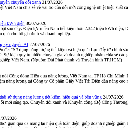
uyên chuyển đổi xanh
31/07/2026
Việt Nam chia sẻ về vai trò của đổi mới công nghệ nhiệt hiệu suất cao
iệu kWh điện
30/07/2026
i bật sau đây: Điện lực miền Nam tiết kiệm hơn 2.342 triệu kWh điện; 
u quả cho hộ gia đình và doanh nghiệp.
ng kỷ nguyên AI
27/07/2026
đề: "Sử dụng năng lượng tiết kiệm và hiệu quả: Lực đẩy từ chính sác
0. Sự kiện quy tụ nhiều chuyên gia và doanh nghiệp nhằm chia sẻ các 
 nghiệp Việt Nam. (Nguồn: Đài Phát thanh và Truyền hình TP.HCM)
t nối Cộng đồng Hiệu quả năng lượng Việt Nam tại TP Hồ Chí Mĩnh; Kế
kiệm năng lượng tại Công ty Cổ phần Giấy Việt Trì; Diễn đàn nâng cao
ái sử dụng năng lượng tiết kiệm, hiệu quả và bền vững
24/07/2026
ổi mới sáng tạo, Chuyển đổi xanh và Khuyến công (Bộ Công Thương) t
4/07/2026
 thời gian qua đã mang lại hiệu quả toàn diện, giúp doanh nghiệp giảm 