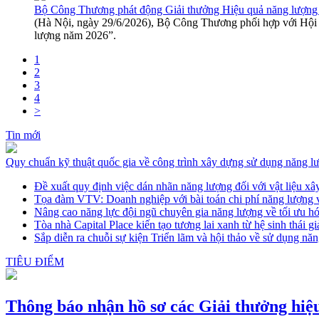
Bộ Công Thương phát động Giải thưởng Hiệu quả năng lượn
(Hà Nội, ngày 29/6/2026), Bộ Công Thương phối hợp với Hội 
lượng năm 2026”.
1
2
3
4
>
Tin mới
Quy chuẩn kỹ thuật quốc gia về công trình xây dựng sử dụng năng l
Đề xuất quy định việc dán nhãn năng lượng đối với vật liệu 
Tọa đàm VTV: Doanh nghiệp với bài toán chi phí năng lượng v
Nâng cao năng lực đội ngũ chuyên gia năng lượng về tối ưu hó
Tòa nhà Capital Place kiến tạo tương lai xanh từ hệ sinh thái g
Sắp diễn ra chuỗi sự kiện Triển lãm và hội thảo về sử dụng năn
TIÊU ĐIỂM
Thông báo nhận hồ sơ các Giải thưởng hiệ