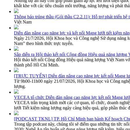
Những dự án này còn góp phần giảm áp lực lên lưới điện quốc g
khắt khe với các tiêu chuẩn môi trường, năng lượng và phát t
Thông báo trúng thầu (Gói thầu C2.2.11): Hỗ trợ phát triển hệ
Việt Nam
Diễn đàn nâng cao năng lực và kết nối Mạng lưới tiết kiệm nă
Ngày 21/7/2026, Hội Khoa học và Công nghệ Sử dụng năng lượn
Nam” theo hình thức trực tuyến.
Sắp diễn ra Hội thảo kết nối Cộng đồng Hiệu quả năng lượng
Hội thảo kết nối Cộng đồng Hiệu quả năng lượng Việt Nam với 
thành phố Hồ Chí Minh.
[TRỰC TUYẾN] Diễn đàn nâng cao năng lực kết nối Mạng lướ
Từ 9h00-11h00 ngày 21/07/2026, Hội Khoa học và Công nghệ s
lượng.
VECEA tổ chức Diễn đàn nâng cao năng lực kết nối Mạng lưới
VECEA trân trọng kính mời các cơ quan, tổ chức, doanh nghiệ
lưới Tiết kiệm năng lượng ngày càng hiệu quả, góp phần thúc 
[PODCAST TKNL] TP. Hồ Chí Minh ban hành Kế hoạch Chương t
Trong tập podcast này, chúng tôi sẽ điểm qua những tin tức nổ
2030; Nghệ An tập huấn sử dụng năng lượng tiết kiệm, hiệu q