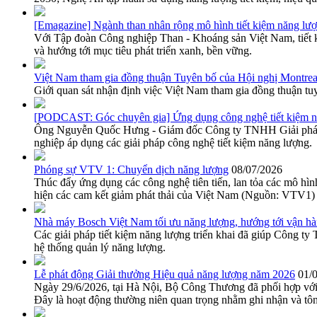
[Emagazine] Ngành than nhân rộng mô hình tiết kiệm năng lư
Với Tập đoàn Công nghiệp Than - Khoáng sản Việt Nam, tiết ki
và hướng tới mục tiêu phát triển xanh, bền vững.
Việt Nam tham gia đồng thuận Tuyên bố của Hội nghị Montrea
Giới quan sát nhận định việc Việt Nam tham gia đồng thuận tuy
[PODCAST: Góc chuyên gia] Ứng dụng công nghệ tiết kiệm nă
Ông Nguyễn Quốc Hưng - Giám đốc Công ty TNHH Giải pháp t
nghiệp áp dụng các giải pháp công nghệ tiết kiệm năng lượng.
Phóng sự VTV 1: Chuyển dịch năng lượng
08/07/2026
Thúc đẩy ứng dụng các công nghệ tiên tiến, lan tỏa các mô hìn
hiện các cam kết giảm phát thải của Việt Nam (Nguồn: VTV1)
Nhà máy Bosch Việt Nam tối ưu năng lượng, hướng tới vận hà
Các giải pháp tiết kiệm năng lượng triển khai đã giúp Công t
hệ thống quản lý năng lượng.
Lễ phát động Giải thưởng Hiệu quả năng lượng năm 2026
01/
Ngày 29/6/2026, tại Hà Nội, Bộ Công Thương đã phối hợp với
Đây là hoạt động thường niên quan trọng nhằm ghi nhận và tôn