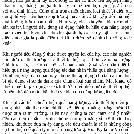
nhưng mỗi gia đình tuỳ mức sống có thể có mức tiêu thụ điện năng
khác nhau, chẳng hạn gia đình này có thể tiêu thụ điện gấp 2 lần so
với gia đình khác. Cũng như trong một chủng loại thiết bị điện gia
dụng thì việc tiêu hao năng lượng thay đổi có khi gấp đôi mà hiệu
quả không hơn nhau nhiều. Như vậy, viêc khuyến khích các nhà
sản xuất và người tiêu dùng sử dụng thiết bị hiệu quả năng lượng
ngoài việc tiết kiệm chi phí cho gia đình, còn có ý nghĩa trên bình
diện quốc gia là phần điện tiết kiệm được sẽ dành cho công việc
khác.
Khi người tiêu dùng ý thức được quyền lợi của họ, các nhà nghiên
cứu đưa ra thị trường các thiết bị hiệu quả hơn về năng lượng.
Chính vì vậy, ta cần có một cơ quan quản lý và xác nhận thiết bị
hiệu quả năng lượng qua động tác dán nhãn “hiệu quả năng lượng”.
Dĩ nhiên, việc dán nhãn này không thể áp dụng cho tất cả các thiết
bị gia dụng vì sự đa dạng của chủng loại sản phẩm. Mặt khác, có
nhiều thiết bị gia dụng có kích thước quá nhỏ như các thiết bị điện
tử nên khó dán một nhãn hiệu về hiệu quả năng lượng lên đó.
Khi đặt các tiêu chuẩn hiệu quả năng lượng, các thiết bị điện gia
dụng phải tuân theo các chỉ tiêu về hiệu quả năng lượng trước khi
được đưa ra thị trường. Hiện nay, chúng ta còn chưa chú ý nhiều
đến các tiêu chuẩn này do chúng còn quá nặng về kỹ thuật. Tuy
nhiên, khi được đưa ra áp dụng, các tiêu chuẩn là sẽ là những công
cụ hữu hiệu để quản lý nhu cầu năng lượng. Hoa Kỳ là nước có nền