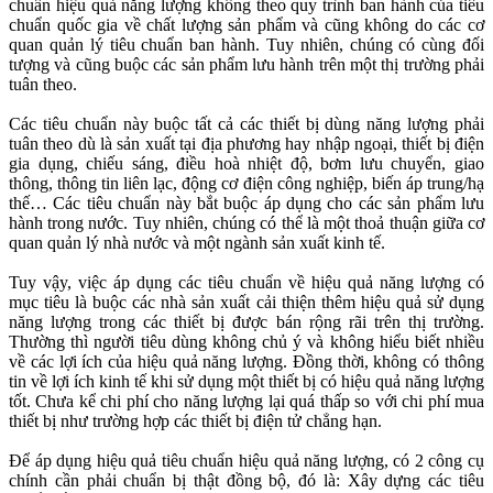
chuẩn hiệu quả năng lượng không theo quy trình ban hành của tiêu
chuẩn quốc gia về chất lượng sản phẩm và cũng không do các cơ
quan quản lý tiêu chuẩn ban hành. Tuy nhiên, chúng có cùng đối
tượng và cũng buộc các sản phẩm lưu hành trên một thị trường phải
tuân theo.
Các tiêu chuẩn này buộc tất cả các thiết bị dùng năng lượng phải
tuân theo dù là sản xuất tại địa phương hay nhập ngoại, thiết bị điện
gia dụng, chiếu sáng, điều hoà nhiệt độ, bơm lưu chuyển, giao
thông, thông tin liên lạc, động cơ điện công nghiệp, biến áp trung/hạ
thế… Các tiêu chuẩn này bắt buộc áp dụng cho các sản phẩm lưu
hành trong nước. Tuy nhiên, chúng có thể là một thoả thuận giữa cơ
quan quản lý nhà nước và một ngành sản xuất kinh tế.
Tuy vậy, việc áp dụng các tiêu chuẩn về hiệu quả năng lượng có
mục tiêu là buộc các nhà sản xuất cải thiện thêm hiệu quả sử dụng
năng lượng trong các thiết bị được bán rộng rãi trên thị trường.
Thường thì người tiêu dùng không chủ ý và không hiểu biết nhiều
về các lợi ích của hiệu quả năng lượng. Đồng thời, không có thông
tin về lợi ích kinh tế khi sử dụng một thiết bị có hiệu quả năng lượng
tốt. Chưa kể chi phí cho năng lượng lại quá thấp so với chi phí mua
thiết bị như trường hợp các thiết bị điện tử chẳng hạn.
Để áp dụng hiệu quả tiêu chuẩn hiệu quả năng lượng, có 2 công cụ
chính cần phải chuẩn bị thật đồng bộ, đó là: Xây dựng các tiêu