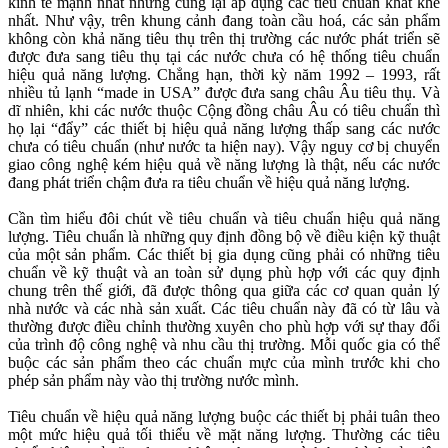
kinh tế mạnh nhất nhưng cũng lại áp dụng các tiêu chuẩn khắt khe
nhất. Như vậy, trên khung cảnh đang toàn cầu hoá, các sản phẩm
không còn khả năng tiêu thụ trên thị trường các nước phát triển sẽ
được đưa sang tiêu thụ tại các nước chưa có hệ thống tiêu chuẩn
hiệu quả năng lượng. Chẳng hạn, thời kỳ năm 1992 – 1993, rất
nhiều tủ lạnh “made in USA” được đưa sang châu Âu tiêu thụ. Và
dĩ nhiên, khi các nước thuộc Cộng đồng châu Âu có tiêu chuẩn thì
họ lại “đẩy” các thiết bị hiệu quả năng lượng thấp sang các nước
chưa có tiêu chuẩn (như nước ta hiện nay). Vậy nguy cơ bị chuyển
giao công nghệ kém hiệu quả về năng lượng là thật, nếu các nước
đang phát triển chậm đưa ra tiêu chuẩn về hiệu quả năng lượng.
Cần tìm hiểu đôi chút về tiêu chuẩn và tiêu chuẩn hiệu quả năng
lượng. Tiêu chuẩn là những quy định đồng bộ về điều kiện kỹ thuật
của một sản phẩm. Các thiết bị gia dụng cũng phải có những tiêu
chuẩn về kỹ thuật và an toàn sử dụng phù hợp với các quy định
chung trên thế giới, đã được thông qua giữa các cơ quan quản lý
nhà nước và các nhà sản xuất. Các tiêu chuẩn này đã có từ lâu và
thường được điều chỉnh thường xuyên cho phù hợp với sự thay đổi
của trình độ công nghệ và nhu cầu thị trường. Mỗi quốc gia có thể
buộc các sản phẩm theo các chuẩn mực của mình trước khi cho
phép sản phẩm này vào thị trường nước mình.
Tiêu chuẩn về hiệu quả năng lượng buộc các thiết bị phải tuân theo
một mức hiệu quả tối thiểu về mặt năng lượng. Thường các tiêu