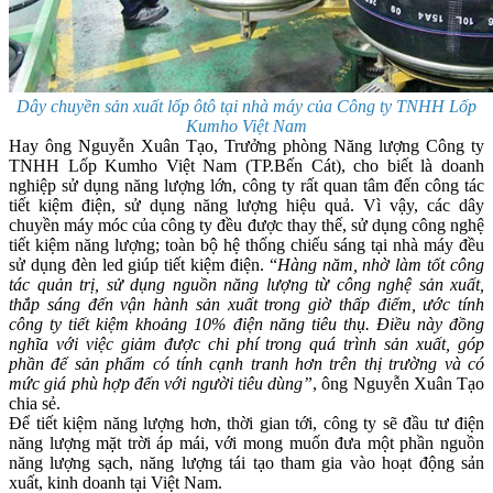
Dây chuyền sản xuất lốp ôtô tại nhà máy của Công ty TNHH Lốp
Kumho Việt Nam
Hay ông Nguyễn Xuân Tạo, Trưởng phòng Năng lượng Công ty
TNHH Lốp Kumho Việt Nam (TP.Bến Cát), cho biết là doanh
nghiệp sử dụng năng lượng lớn, công ty rất quan tâm đến công tác
tiết kiệm điện, sử dụng năng lượng hiệu quả. Vì vậy, các dây
chuyền máy móc của công ty đều được thay thế, sử dụng công nghệ
tiết kiệm năng lượng; toàn bộ hệ thống chiếu sáng tại nhà máy đều
sử dụng đèn led giúp tiết kiệm điện. “
Hàng năm, nhờ làm tốt công
tác quản trị, sử dụng nguồn năng lượng từ công nghệ sản xuất,
thắp sáng đến vận hành sản xuất trong giờ thấp điểm, ước tính
công ty tiết kiệm khoảng 10% điện năng tiêu thụ. Điều này đồng
nghĩa với việc giảm được chi phí trong quá trình sản xuất, góp
phần để sản phẩm có tính cạnh tranh hơn trên thị trường và có
mức giá phù hợp đến với người tiêu dùng”
, ông Nguyễn Xuân Tạo
chia sẻ.
Để tiết kiệm năng lượng hơn, thời gian tới, công ty sẽ đầu tư điện
năng lượng mặt trời áp mái, với mong muốn đưa một phần nguồn
năng lượng sạch, năng lượng tái tạo tham gia vào hoạt động sản
xuất, kinh doanh tại Việt Nam.