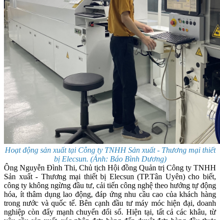
Hoạt động sản xuất tại Công ty TNHH Sản xuất - Thương mại thiết
bị Elecsun. (Ảnh: Báo Bình Dương)
Ông Nguyễn Đình Thi, Chủ tịch Hội đồng Quản trị Công ty TNHH
Sản xuất - Thương mại thiết bị Elecsun (TP.Tân Uyên) cho biết,
công ty không ngừng đầu tư, cải tiến công nghệ theo hướng tự động
hóa, ít thâm dụng lao động, đáp ứng nhu cầu cao của khách hàng
trong nước và quốc tế. Bên cạnh đầu tư máy móc hiện đại, doanh
nghiệp còn đẩy mạnh chuyển đổi số. Hiện tại, tất cả các khâu, từ