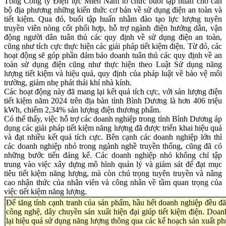
Tổng Công ty Điện lực Miền Nam tổ chức buổi tập huấn cho cán
bộ địa phương những kiến thức cơ bản về sử dụng điện an toàn và
tiết kiệm. Qua đó, buổi tập huấn nhằm đào tạo lực lượng tuyên
truyền viên nòng cốt phối hợp, hỗ trợ ngành điện hướng dẫn, vận
động người dân tuân thủ các quy định về sử dụng điện an toàn,
cũng như tích cực thực hiện các giải pháp tiết kiệm điện. Từ đó, các
hoạt động sẽ góp phần đảm bảo doanh tuân thủ các quy định về an
toàn sử dụng điện cũng như thực hiện theo Luật Sử dụng năng
lượng tiết kiệm và hiệu quả, quy định của pháp luật về bảo vệ môi
trường, giảm nhẹ phát thải khí nhà kính.
Các hoạt động này đã mang lại kết quả tích cực, với sản lượng điện
tiết kiệm năm 2024 trên địa bàn tỉnh Bình Dương là hơn 406 triệu
kWh, chiếm 2,34% sản lượng điện thương phẩm.
Có thể thấy, việc hỗ trợ các doanh nghiệp trong tỉnh Bình Dương áp
dụng các giải pháp tiết kiệm năng lượng đã được triển khai hiệu quả
và đạt nhiều kết quả tích cực. Bên cạnh các doanh nghiệp lớn thì
các doanh nghiệp nhỏ trong ngành nghề truyền thống, cũng đã có
những bước tiến đáng kể. Các doanh nghiệp nhỏ không chỉ tập
trung vào việc xây dựng mô hình quản lý và giám sát để đạt mục
tiêu tiết kiệm năng lượng, mà còn chú trọng tuyên truyền và nâng
cao nhận thức của nhân viên và công nhân về tầm quan trọng của
việc tiết kiệm năng lượng.
Để tăng tính cạnh tranh của sản phẩm, hầu hết doanh nghiệp đều đ
công nghệ, dây chuyền sản xuất hiện đại giúp tiết kiệm điện. Doa
lại hiệu quả sử dụng năng lượng thông qua các kế hoạch sản xuất ph