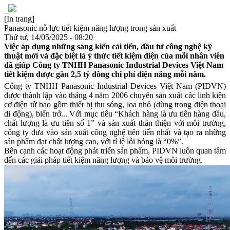
[In trang]
Panasonic nỗ lực tiết kiệm năng lượng trong sản xuất
Thứ tư, 14/05/2025 - 08:20
Việc áp dụng những sáng kiến cải tiến, đầu tư công nghệ kỹ
thuật mới và đặc biệt là ý thức tiết kiệm điện của mỗi nhân viên
đã giúp Công ty TNHH Panasonic Industrial Devices Việt Nam
tiết kiệm được gần 2,5 tỷ đồng chi phí điện năng mỗi năm.
Công ty TNHH Panasonic Industrial Devices Việt Nam (PIDVN)
được thành lập vào tháng 4 năm 2006 chuyên sản xuất các linh kiện
cơ điện tử bao gồm thiết bị thu sóng, loa nhỏ (dùng trong điện thoại
di động), biến trở... Với mục tiêu “Khách hàng là ưu tiên hàng đầu,
chất lượng là ưu tiên số 1” và sản xuất thân thiện với môi trường,
công ty đưa vào sản xuất công nghệ tiên tiến nhất và tạo ra những
sản phẩm đạt chất lượng cao, với tỉ lệ lỗi hỏng là “0%”.
Bên cạnh các hoạt động phát triển sản phẩm, PIDVN luôn quan tâm
đến các giải pháp tiết kiệm năng lượng và bảo vệ môi trường.