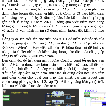
thu các kiến thức về sử dụng năng lượng hiệu quả, từ đó phổ biến,
tuyên truyền và áp dụng cho người lao động trong Công ty.
Để xác định tiềm năng tiết kiệm năng lượng, từ đó có giải pháp sử
dụng năng lượng tiết kiệm và hiệu quả, Công ty đã thực hiện kiểm
toán năng lượng định kỳ 3 năm một lần. Lần kiểm toán năng lượng
gần nhất là tháng 10 năm 2021. Thông qua việc kiểm toán năng
lượng giúp Công ty lựa chọn để thực hiện các giải pháp công nghệ
và quản lý vận hành nhằm sử dụng năng lượng tiết kiệm và hiệu
quả.
Công ty đã lắp biến tần cho điều hòa AHU để kiểm soát tốc độ của
động cơ, giúp giảm 7% năng lượng sử dụng, tương đương tiết kiệm
336,336 kWh/năm. Hay việc cải tiến hệ thống ống hút để hút gió
nóng của chiller nhằm tiết kiệm năng lượng cho điều hòa cũng giúp
công ty tiết kiệm 86.400 kWh/năm.
Bên cạnh đó, để tiết kiệm năng lượng Công ty cũng tối ưu hóa vận
hành AHU; sử dụng máy bơm chân không hiệu suất cao; cải tiến hệ
thống ống hút để hút gió nóng của chiller, tiết kiệm năng lượng cho
điều hòa; lắp vách ngăn chia khu vực sử dụng điều hòa; lắp cảm
ứng điều khiển cho quạt của tháp giải nhiệt; cải tiến layout đèn
chiếu sáng phòng sạch số 1,2; lắp đặt hệ thống năng lượng mặt trời;
kiểm tra và khắc phục các điểm rò rỉ…