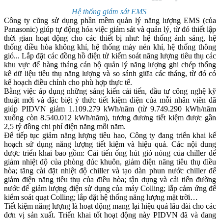
Hệ thống giám sát EMS
Công ty cũng sử dụng phần mềm quản lý năng lượng EMS (của
Panasonic) giúp tự động hóa việc giám sát và quản lý, từ đó thiết lập
thời gian hoạt động cho các thiết bị như: hệ thống ánh sáng, hệ
thống điều hòa không khí, hệ thống máy nén khí, hệ thống thông
gió... Lắp đặt các đồng hồ điện tử kiểm soát năng lượng tiêu thụ các
khu vực để hàng tháng cán bộ quản lý năng lượng ghi chép thống
kê dữ liệu tiêu thụ năng lượng và so sánh giữa các tháng, từ đó có
kế hoạch điều chỉnh cho phù hợp thực tế.
Bằng việc áp dụng những sáng kiến cải tiến, đầu tư công nghệ kỹ
thuật mới và đặc biệt ý thức tiết kiệm điện của mỗi nhân viên đã
giúp PIDVN giảm 1.109.279 kWh/năm (từ 9.749.290 kWh/năm
xuống còn 8.540.012 kWh/năm), tương đương tiết kiệm được gần
2,5 tỷ đồng chi phí điện năng mỗi năm.
Để tiếp tục giảm năng lượng tiêu hao, Công ty đang triển khai kế
hoạch sử dụng năng lượng tiết kiệm và hiệu quả. Các nội dung
được triển khai bao gồm: Cải tiến ống hút gió nóng của chiller để
giảm nhiệt độ của phòng đúc khuôn, giảm điện năng tiêu thụ điều
hòa; tăng cài đặt nhiệt độ chiller và tạo dàn phun nước chiller để
giảm điện năng tiêu thụ của điều hòa; tận dụng và cải tiến đường
nước để giảm lượng điện sử dụng của máy Colling; lắp cảm ứng để
kiểm soát quạt Colling; lắp đặt hệ thống năng lượng mặt trời…
Tiết kiệm năng lượng là hoạt động mang lại hiệu quả lâu dài cho các
đơn vị sản xuất. Triển khai tốt hoạt động này PIDVN đã và đang