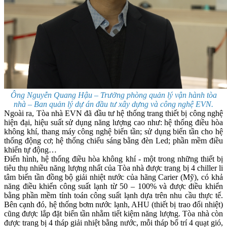
Ông Nguyễn Quang Hậu – Trưởng phòng quản lý vận hành tòa
nhà – Ban quản lý dự án đầu tư xây dựng và công nghệ EVN.
Ngoài ra, Tòa nhà EVN đã đầu tư hệ thống trang thiết bị công nghệ
hiện đại, hiệu suất sử dụng năng lượng cao như: hệ thống điều hòa
không khí, thang máy công nghệ biến tần; sử dụng biến tần cho hệ
thống động cơ; hệ thống chiếu sáng bằng đèn Led; phần mềm điều
khiển tự động…
Điển hình, hệ thống điều hòa không khí - một trong những thiết bị
tiêu thụ nhiều năng lượng nhất của Tòa nhà được trang bị 4 chiller li
tâm biến tần đồng bộ giải nhiệt nước của hãng Carier (Mỹ), có khả
năng điều khiển công suất lạnh từ 50 – 100% và được điều khiển
bằng phần mềm tính toán công suất lạnh dựa trên nhu cầu thực tế.
Bên cạnh đó, hệ thống bơm nước lạnh, AHU (thiết bị trao đổi nhiệt)
cũng được lắp đặt biến tần nhằm tiết kiệm năng lượng. Tòa nhà còn
được trang bị 4 tháp giải nhiệt bằng nước, mỗi tháp bố trí 4 quạt gió,