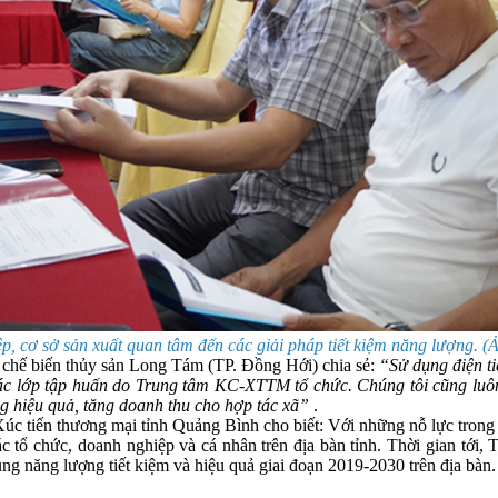
p, cơ sở sản xuất quan tâm đến các giải pháp tiết kiệm năng lượng. 
 chế biến thủy sản Long Tám (TP. Đồng Hới) chia sẻ:
“Sử dụng điện ti
các lớp tập huấn do Trung tâm KC-XTTM tổ chức. Chúng tôi cũng luô
ng hiệu quả, tăng doanh thu cho hợp tác xã”
.
iến thương mại tỉnh Quảng Bình cho biết: Với những nỗ lực trong côn
 tổ chức, doanh nghiệp và cá nhân trên địa bàn tỉnh. Thời gian tới, Tr
ng năng lượng tiết kiệm và hiệu quả giai đoạn 2019-2030 trên địa bàn.