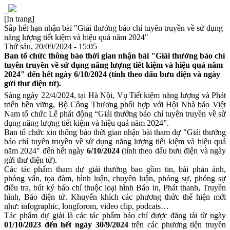
[In trang]
Sắp hết hạn nhận bài "Giải thưởng báo chí tuyên truyền về sử dụng
năng lượng tiết kiệm và hiệu quả năm 2024"
Thứ sáu, 20/09/2024 - 15:05
Ban tổ chức thông báo thời gian nhận bài "Giải thưởng báo chí
tuyên truyền về sử dụng năng lượng tiết kiệm và hiệu quả năm
2024" đến hết ngày 6/10/2024 (tính theo dấu bưu điện và ngày
gửi thư điện tử).
Sáng ngày 22/4/2024, tại Hà Nội, Vụ Tiết kiệm năng lượng và Phát
triển bền vững, Bộ Công Thương phối hợp với Hội Nhà báo Việt
Nam tổ chức Lễ phát động “Giải thưởng báo chí tuyên truyền về sử
dụng năng lượng tiết kiệm và hiệu quả năm 2024”.
Ban tổ chức xin thông báo thời gian nhận bài tham dự "Giải thưởng
báo chí tuyên truyền về sử dụng năng lượng tiết kiệm và hiệu quả
năm 2024" đến hết ngày
6/10/2024
(tính theo dấu bưu điện và ngày
gửi thư điện tử).
Các tác phẩm tham dự giải thưởng bao gồm tin, bài phản ánh,
phỏng vấn, tọa đàm, bình luận, chuyên luận, phóng sự, phóng sự
điều tra, bút ký báo chí thuộc loại hình Báo in, Phát thanh, Truyền
hình, Báo điện tử. Khuyến khích các phương thức thể hiện mới
như: infographic, longforom, video clip, podcats…
Tác phẩm dự giải là các tác phẩm báo chí được đăng tải từ ngày
01/10/2023 đến hết ngày 30/9/2024
trên các phương tiện truyền