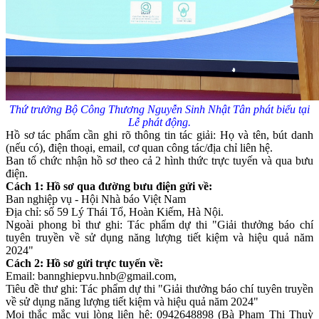
Thứ trưởng Bộ Công Thương
Nguyễn Sinh Nhật Tân phát biểu tại
Lễ phát động.
Hồ sơ tác phẩm cần ghi rõ thông tin tác giải: Họ và tên, bút danh
(nếu có), điện thoại, email, cơ quan công tác/địa chỉ liên hệ.
Ban tổ chức nhận hồ sơ theo cả 2 hình thức trực tuyến và qua bưu
điện.
Cách 1: Hồ sơ qua đường bưu điện gửi về:
Ban nghiệp vụ - Hội Nhà báo Việt Nam
Địa chỉ: số 59 Lý Thái Tổ, Hoàn Kiếm, Hà Nội.
Ngoài phong bì thư ghi: Tác phẩm dự thi "Giải thưởng báo chí
tuyên truyền về sử dụng năng lượng tiết kiệm và hiệu quả năm
2024"
Cách 2: Hồ sơ gửi trực tuyến về:
Email:
bannghiepvu.hnb@gmail.com
,
Tiêu đề thư ghi: Tác phẩm dự thi "Giải thưởng báo chí tuyên truyền
về sử dụng năng lượng tiết kiệm và hiệu quả năm 2024"
Mọi thắc mắc vui lòng liên hệ: 0942648898 (Bà Phạm Thị Thuỳ