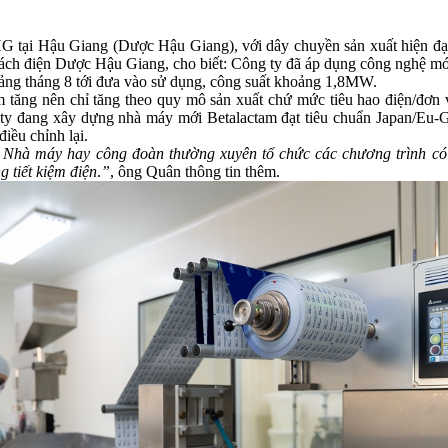
i Hậu Giang (Dược Hậu Giang), với dây chuyền sản xuất hiện đại, 
h điện Dược Hậu Giang, cho biết: Công ty đã áp dụng công nghệ mới, 
khoảng tháng 8 tới đưa vào sử dụng, công suất khoảng 1,8MW.
tăng nên chỉ tăng theo quy mô sản xuất chứ mức tiêu hao điện/đơn v
ty đang xây dựng nhà máy mới Betalactam đạt tiêu chuẩn Japan/Eu-G
điều chỉnh lại.
. Nhà máy hay công đoàn thường xuyên tổ chức các chương trình có 
g tiết kiệm điện
.
”
, ông Quân thông tin thêm.