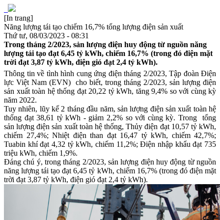
[In trang]
Năng lượng tái tạo chiếm 16,7% tổng lượng điện sản xuất
Thứ tư, 08/03/2023 - 08:31
Trong tháng 2/2023, sản lượng điện huy động từ nguồn năng
lượng tái tạo đạt 6,45 tỷ kWh, chiếm 16,7% (trong đó điện mặt
trời đạt 3,87 tỷ kWh, điện gió đạt 2,4 tỷ kWh).
Thông tin về tình hình cung ứng điện tháng 2/2023, Tập đoàn Điện
lực Việt Nam (EVN) cho biết, trong tháng 2/2023, sản lượng điện
sản xuất toàn hệ thống đạt 20,22 tỷ kWh, tăng 9,4% so với cùng kỳ
năm 2022.
Tuy nhiên, lũy kế 2 tháng đầu năm, sản lượng điện sản xuất toàn hệ
thống đạt 38,61 tỷ kWh - giảm 2,2% so với cùng kỳ. Trong tổng
sản lượng điện sản xuất toàn hệ thống, Thủy điện đạt 10,57 tỷ kWh,
chiếm 27,4%; Nhiệt điện than đạt 16,47 tỷ kWh, chiếm 42,7%;
Tuabin khí đạt 4,32 tỷ kWh, chiếm 11,2%;
Điện nhập khẩu đạt 735
triệu kWh, chiếm 1,9%.
Đáng chú ý, trong tháng 2/2023, sản lượng điện huy động từ nguồn
năng lượng tái tạo đạt 6,45 tỷ kWh, chiếm 16,7% (trong đó điện mặt
trời đạt 3,87 tỷ kWh, điện gió đạt 2,4 tỷ kWh).