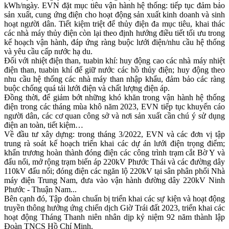
kWh/ngày. EVN đặt mục tiêu vận hành hệ thống: tiếp tục đảm bảo
sản xuất, cung ứng điện cho hoạt động sản xuất kinh doanh và sinh
hoạt người dân. Tiết kiệm triệt để thủy điện đa mục tiêu, khai thác
các nhà máy thủy điện còn lại theo định hướng điều tiết tối ưu trong
kế hoạch vận hành, đáp ứng ràng buộc lưới điện/nhu cầu hệ thống
và yêu cầu cấp nước hạ du.
Đối với nhiệt điện than, tuabin khí: huy động cao các nhà máy nhiệt
điện than, tuabin khí để giữ nước các hồ thủy điện; huy động theo
nhu cầu hệ thống các nhà máy than nhập khẩu, đảm bảo các ràng
buộc chống quá tải lưới điện và chất lượng điện áp.
Đồng thời, để giảm bớt những khó khăn trong vận hành hệ thống
điện trong các tháng mùa khô năm 2023, EVN tiếp tục khuyến cáo
người dân, các cơ quan công sở và nơi sản xuất cần chú ý sử dụng
điện an toàn, tiết kiệm…
Về đầu tư xây dựng: trong tháng 3/2022, EVN và các đơn vị tập
trung rà soát kế hoạch triển khai các dự án lưới điện trọng điểm;
khẩn trương hoàn thành đóng điện các công trình trạm cắt Bờ Y và
đấu nối, mở rộng trạm biến áp 220kV Phước Thái và các đường dây
110kV đấu nối; đóng điện các ngăn lộ 220kV tại sân phân phối Nhà
máy điện Trung Nam, đưa vào vận hành đường dây 220kV Ninh
Phước - Thuận Nam...
Bên cạnh đó, Tập đoàn chuẩn bị triển khai các sự kiện và hoạt động
truyền thông hưởng ứng chiến dịch Giờ Trái đất 2023, triển khai các
hoạt động Tháng Thanh niên nhân dịp kỷ niệm 92 năm thành lập
Đoàn TNCS Hồ Chí Minh.