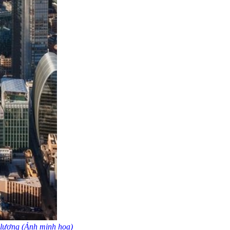
g lượng (Ảnh minh họa)