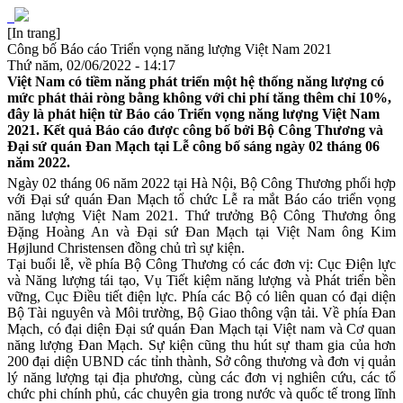
[In trang]
Công bố Báo cáo Triển vọng năng lượng Việt Nam 2021
Thứ năm, 02/06/2022 - 14:17
Việt Nam có tiềm năng phát triển một hệ thống năng lượng có
mức phát thải ròng bằng không với chi phí tăng thêm chỉ 10%,
đây là phát hiện từ Báo cáo Triển vọng năng lượng Việt Nam
2021. Kết quả Báo cáo được công bố bởi Bộ Công Thương và
Đại sứ quán Đan Mạch tại Lễ công bố sáng ngày 02 tháng 06
năm 2022.
Ngày 02 tháng 06 năm 2022 tại Hà Nội, Bộ Công Thương phối hợp
với Đại sứ quán Đan Mạch tổ chức Lễ ra mắt Báo cáo triển vọng
năng lượng Việt Nam 2021. Thứ trưởng Bộ Công Thương ông
Đặng Hoàng An và Đại sứ Đan Mạch tại Việt Nam ông Kim
Højlund Christensen đồng chủ trì sự kiện.
Tại buổi lễ, về phía Bộ Công Thương có các đơn vị: Cục Điện lực
và Năng lượng tái tạo, Vụ Tiết kiệm năng lượng và Phát triển bền
vững, Cục Điều tiết điện lực. Phía các Bộ có liên quan có đại diện
Bộ Tài nguyên và Môi trường, Bộ Giao thông vận tải. Về phía Đan
Mạch, có đại diện Đại sứ quán Đan Mạch tại Việt nam và Cơ quan
năng lượng Đan Mạch. Sự kiện cũng thu hút sự tham gia của hơn
200 đại diện
UBND các tỉnh thành,
Sở công thương và đơn vị quản
lý năng lượng tại địa phương, cùng các đơn vị nghiên cứu, các tổ
chức phi chính phủ, các chuyên gia trong nước và quốc tế trong lĩnh