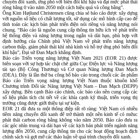
chuyển đổi xanh, ứng phó với biến đổi khí hậu và đạt mức phát thải
ròng bằng 0 vào năm 2050 một cách hiệu quả và công bằng”.
Ông Kim Højlund Christensen cũng chia sẻ báo cáo được xây dựng
với nguồn số liệu có chất lượng tốt, sử dụng các mô hình cấp cao để
tính toán các kịch bản phát triển điện nói riêng và năng lượng nói
chung. “Báo cáo là nguồn cung cấp thông tin hữu ích về phát triển
hệ thống điện và năng lượng trong ngắn và dài hạn, phù hợp với
định hướng của Chính phủ Việt Nam về phát triển năng lượng
carbon thấp, giảm phát thải khí nhà kính và hỗ trợ ứng phó biến đổi
khí hậu”, Đại sứ Đan Mạch khẳng định.
Báo cáo Triển vọng năng lượng Việt Nam 2021 (EOR 21) được
biên soạn với sự hợp tác chặt chẽ giữa Cục Điện lực và Năng lượng
tái tạo (Bộ Công Thương) và Cơ quan Năng lượng Đan Mạch
(DEA). Đây là lần thứ ba công bố báo cáo trong chuỗi các ấn phẩm
Báo cáo Triển vọng năng lượng Việt Nam thuộc khuôn khổ
Chương trình Đối tác Năng lượng Việt Nam – Đan Mạch (DEPP)
xây dựng. Bên cạnh Báo cáo chính, các báo cáo nền cung cấp các
số liệu phân tích chi tiết về các khía cạnh kỹ thuật, triển vọng thị
trường cũng được giới thiệu tại sự kiện.
EOR 21 đã đưa ra một thông điệp rất rõ ràng: Việt Nam có nhiều
tiềm năng chuyển đổi xanh để trở thành một nền kinh tế có mứuc
phát thải carbon ròng bằng không vào năm 2050. Báo cáo đưa ra
các góc nhìn trung và dài hạn về các kịch bản phát triển ngành năng
lượng đến 2050, cung cấp thông tin cho các hoạt động hoạch địch
chính sách và gợi mở các thảo luận về quá trình chuyển đổi xanh.