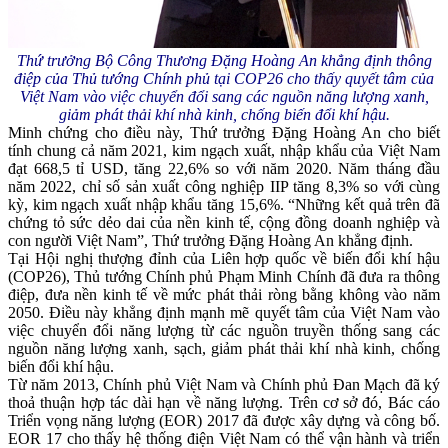
Thứ trưởng Bộ Công Thương Đặng Hoàng An khẳng định
thông
điệp của Thủ tướng Chính phủ tại COP26 cho thấy quyết tâm của
Việt Nam vào việc chuyển đổi sang các nguồn năng lượng xanh,
giảm phát thải khí nhà kinh, chống biến đổi khí hậu.
Minh chứng cho điều này, Thứ trưởng Đặng Hoàng An cho biết
tính chung cả năm 2021, kim ngạch xuất, nhập khẩu của Việt Nam
đạt 668,5 tỉ USD, tăng 22,6% so với năm 2020. Năm tháng đầu
năm 2022, chỉ số sản xuất công nghiệp IIP tăng 8,3% so với cùng
kỳ, kim ngạch xuất nhập khẩu tăng 15,6%. “Những kết quả trên đã
chứng tỏ sức dẻo dai của nền kinh tế, cộng đồng doanh nghiệp và
con người Việt Nam”, Thứ trưởng Đặng Hoàng An khẳng định.
Tại Hội nghị thượng đỉnh của Liên hợp quốc về biến đổi khí hậu
(COP26), Thủ tướng Chính phủ Phạm Minh Chính đã đưa ra thông
điệp, đưa nền kinh tế về mức phát thải ròng bằng không vào năm
2050. Điều này khẳng định mạnh mẽ quyết tâm của Việt Nam vào
việc chuyển đổi năng lượng từ các nguồn truyền thống sang các
nguồn năng lượng xanh, sạch, giảm phát thải khí nhà kinh, chống
biến đổi khí hậu.
Từ năm 2013, Chính phủ Việt Nam và Chính phủ Đan Mạch đã ký
thoả thuận hợp tác dài hạn về năng lượng. Trên cơ sở đó, Bác cáo
Triển vọng năng lượng (EOR) 2017 đã được xây dựng và công bố.
EOR 17 cho thấy hệ thống điện Việt Nam có thể vận hành và triển