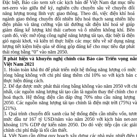
Đặc biệt, Báo cáo xem xét các kịch bản để Việt Nam đạt mục tiêu
net-zero vào giữa thế kỷ, nghiên cứu chuyên sâu về chuyển đổi
năng lượng trong lĩnh vực giao thông. Theo đó, việc điện khí hoá
ngành giao thông chuyển đổi nhiên liệu hoá thạch sang nhiên liệu
điện phân và tăng cường vận tải đường sắt điện khí hoá sẽ giúp
giảm đáng kể lượng khí thải carbon và ô nhiễm không khí. Bên
cạnh đó, việc mở rộng công nghệ năng lượng tái tạo, đặc biệt là điện
gió ngoài khơi, và kiên trì thực hiện các mục tiêu về sử dụng năng
lượng tiết kiệm hiệu qủa sẽ đóng góp đáng kể cho mục tiêu đạt phát
thải ròng bằng “0” vào năm 2050.
8 phát hiện và khuyến nghị chính của Báo cáo Triển vọng nă
Việt Nam 2021
1. Hoàn toàn khả thi để phát triển một hệ thống năng lượng có mức 
ròng bằng không với chi phí tăng thêm chỉ 10% so với kịch bản 
thực hiện đúng cách.
2. Để đạt được mức phát thải ròng bằng không vào năm 2050 với chi
nhất, các nguồn năng lượng tái tạo cần là nguồn thay thế chính cho n
hoá thạch. Hệ thống điện cần đáp ứng 70% nhu cầu năng lượng
2050. Các nguồn năng lượng tái tạo chính là điện mặt trời (75%) và
(21%).
3. Quá trình chuyển đổi xanh của hệ thống điện cần nhiều vốn, tư
mức đầu tư 167 tỷ USD/năm vào năm 2050 với kịch bản net-zero
khoảng 11% GDP dự kiến năm 2050. Do đó việc tiếp cận các giải 
chính chi phí thấp là tối cần thiết.
4. Việt Nam cần dừng quy hoạch xây dựng các nhà máy nhiệt điện 