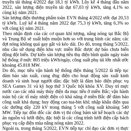
truyền tải tháng 4/2022 đạt 18,1 tỷ kWh. Lũy kế 4 tháng đầu năm
2022, sản lượng điện truyền tải đạt 67,03 tỷ kWh, tăng 4,1% so
cùng kỳ năm 2021.
Sản lượng điện thương phẩm toàn EVN tháng 4/2022 ước đạt 20,53
tỷ kWh. Luỹ kế 4 tháng năm 2022 đạt 75,3 tỷ kWh, tăng 6,3% so
với cùng kỳ năm 2021.
Theo nhận định của các cơ quan khí tượng, nắng nóng tại Bắc Bộ
và Trung Bộ sẽ xuất hiện muộn hơn so với trung bình các năm; các
đợt nóng không quá gay gắt và kéo dài. Do đó, trong tháng 5/2022,
nhu cầu sử dụng điện khu vực miền Bắc được dự báo chưa biến
động đột biến. Dự kiến sản lượng tiêu thụ điện bình quân ngày toàn
hệ thống ở mức 805 triệu kWh/ngày, công suất phụ tải lớn nhất ước
khoảng 45.818 MW.
Do đó, mục tiêu vận hành hệ thống điện tháng 5/2022 là tiếp tục
đảm bảo sản xuất, cung ứng điện cho hoạt động sản xuất kinh
doanh và sinh hoạt người dân; đặc biệt là đảm bảo điện phục vụ
SEA Games 31 và kỳ họp thứ 3 Quốc hội khóa XV. Duy trì mực
nước cao các nhà máy thủy điện đa mục tiêu ở miền Bắc; vận hành
toàn bộ các tổ máy nhiệt điện có khả năng ở miền Bắc để đảm bảo
công suất khả dụng; huy động cao tua-bin khí; nhập khẩu điện qua
các đường dây 220 kV trong tháng 5 với công suất khoảng 540
MW. Tiếp tục đôn đốc các đơn vị thi công bám sát kế hoạch các dự
án nguồn và lưới điện, đặc biệt là các công trình lưới điện cấp bách
phục vụ cấp điện mùa nắng nóng năm 2022.
Ngoài ra, trong tháng 5/2022, EVN tiếp tục chỉ đạo các đơn vị thực