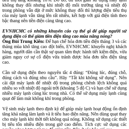
không thay đổi nhưng khi nhiệt độ môi trường tăng và nhiệt độ
trong phòng vẫn đặt ở mức không thay đổi thì lượng điện tiêu thụ
của máy lạnh vẫn tăng lên rất nhiều, kết hợp với giá điện tính theo
bậc thang nên tiền điện càng tăng cao.
EVNHCMC có những khuyến cáo cụ thể gì để giúp người sử
dụng điện có thể giảm tiền điện tăng cao mùa nắng nóng?
Ông Bùi Trung Kiên:
Để hạn chế hóa đơn tiền điện tháng 3 và các
tháng mùa khô tăng cao đột biến, EVNHCMC khuyến nghị khách
hàng, người dân cần thật sự quan tâm thực hành tiết kiệm điện, vừa
giảm nguy cơ sự cố điện vừa tránh được hóa đơn tiền điện tăng
cao.
Cần sử dụng điện theo nguyên tắc 4 đúng: “Đúng lúc, đúng chỗ,
đúng cách và đúng nhu cầu”. Hãy “Tắt khi không sử dụng”. Nên
cài đặt máy lạnh để nhiệt độ trong phòng chênh lệch không quá
nhiều so với nhiệt độ ngoài trời (khoảng 5 độ C) và hạn chế sử dụng
nhiều máy lạnh cùng lúc trong nhà. Có thể sử dụng máy lạnh cùng
quạt để làm mát không khí trong phòng.
Vệ sinh máy lạnh theo định kỳ để giúp máy lạnh hoạt động ổn định
tăng khả năng làm lạnh và ít tiêu hao điện năng. Nên dùng quạt thay
cho máy lạnh khi thời tiết không quá nóng. Không sử dụng các thiết
bị tiêu tốn nhiều điện trong giờ cao điểm. Tích cực sử dụng các