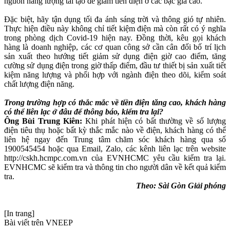
nguồn năng lượng tái tạo để giảm tiền điện ở các bậc giá cao.
Đặc biệt, hãy tận dụng tối đa ánh sáng trời và thông gió tự nhiên.
Thực hiện điều này không chỉ tiết kiệm điện mà còn rất có ý nghĩa
trong phòng dịch Covid-19 hiện nay. Đồng thời, kêu gọi khách
hàng là doanh nghiệp, các cơ quan công sở cần cân đối bố trí lịch
sản xuất theo hướng tiết giảm sử dụng điện giờ cao điểm, tăng
cường sử dụng điện trong giờ thấp điểm, đầu tư thiết bị sản xuất tiết
kiệm năng lượng và phối hợp với ngành điện theo dõi, kiểm soát
chất lượng điện năng.
Trong trường hợp có thắc mắc về tiền điện tăng cao, khách hàng
có thể liên lạc ở đâu để thông báo, kiểm tra lại?
Ông Bùi Trung Kiên:
Khi phát hiện có bất thường về số lượng
điện tiêu thụ hoặc bất kỳ thắc mắc nào về điện, khách hàng có thể
liên hệ ngay đến Trung tâm chăm sóc khách hàng qua số
1900545454 hoặc qua Email, Zalo, các kênh liên lạc trên website
http://cskh.hcmpc.com.vn của EVNHCMC yêu cầu kiểm tra lại.
EVNHCMC sẽ kiểm tra và thông tin cho người dân về kết quả kiểm
tra.
Theo: Sài Gòn Giải phóng
[In trang]
Bài viết trên VNEEP