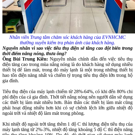
Nhân viên Trung tâm chăm sóc khách hàng của EVNHCMC
thường xuyên kiểm tra phản ánh của khách hàng.
Nguyên nhân vì sao việc tiêu thụ điện sẽ tăng cao đột biến trong
thời điểm nắng nóng, thưa ông?
Ông Bùi Trung Kiên:
Nguyên nhân chính dẫn đến việc tiêu thụ
điện tăng cao trong mùa nắng nóng là do khách hàng sử dụng nhiều
thiết bị để làm mát, trong đó máy lạnh là một trong những thiết bị
hao tốn điện năng nhất và chiếm tỷ trọng tiêu thụ điện lớn trong hộ
gia đình.
Tiêu thụ điện của máy lạnh chiếm từ 28%-64%, có khi đến 80% chi
phí điện của cả gia đình. Thời tiết nắng nóng nên người dân sử dụng
các thiết bị làm mát nhiều hơn. Bản thân các thiết bị làm mát cũng
phải hoạt động nhiều hơn khi có sự chênh lệch lớn giữa nhiệt độ
ngoài trời và nhiệt độ làm mát trong phòng.
Khi nhiệt độ ngoài trời tăng thêm 1 độ C thì lượng điện tiêu thụ của
máy lạnh tăng từ 2%-3%, nhiệt độ tăng khoảng 5 độ C thì điện năng
tiêu thụ tăng khoảng 10%. Do đó, dù thời gian sử dụng máy lạnh