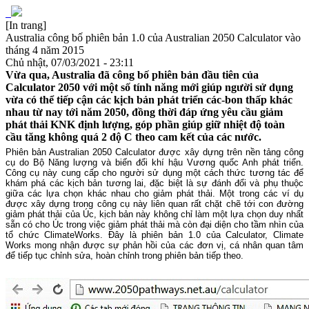
[In trang]
Australia công bố phiên bản 1.0 của Australian 2050 Calculator vào
tháng 4 năm 2015
Chủ nhật, 07/03/2021 - 23:11
Vừa qua, Australia đã công bố phiên bản đầu tiên của
Calculator 2050 với một số tính năng mới giúp người sử dụng
vừa có thể tiếp cận các kịch bản phát triển các-bon thấp khác
nhau từ nay tới năm 2050, đồng thời đáp ứng yêu cầu giảm
phát thải KNK định lượng, góp phần giúp giữ nhiệt độ toàn
cầu tăng không quá 2 độ C theo cam kết của các nước.
Phiên bản Australian 2050 Calculator được xây dựng trên nền tảng công
cụ do Bộ Năng lượng và biến đổi khí hậu Vương quốc Anh phát triển.
Công cụ này cung cấp cho người sử dụng một cách thức tương tác để
khám phá các kịch bản tương lai, đặc biệt là sự đánh đổi và phụ thuộc
giữa các lựa chọn khác nhau cho giảm phát thải. Một trong các ví dụ
được xây dựng trong công cụ này liên quan rất chặt chẽ tới con đường
giảm phát thải của Úc, kịch bản này không chỉ làm một lựa chọn duy nhất
sẵn có cho Úc trong việc giảm phát thải mà còn đại diện cho tầm nhìn của
tổ chức ClimateWorks. Đây là phiên bản 1.0 của Calculator, Climate
Works mong nhận được sự phản hồi của các đơn vị, cá nhân quan tâm
để tiếp tục chỉnh sửa, hoàn chỉnh trong phiên bản tiếp theo.