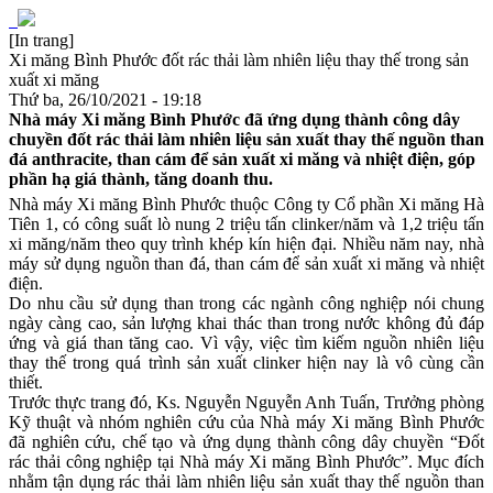
[In trang]
Xi măng Bình Phước đốt rác thải làm nhiên liệu thay thế trong sản
xuất xi măng
Thứ ba, 26/10/2021 - 19:18
Nhà máy Xi măng Bình Phước đã ứng dụng thành công dây
chuyền đốt rác thải làm nhiên liệu sản xuất thay thế nguồn than
đá anthracite, than cám để sản xuất xi măng và nhiệt điện, góp
phần hạ giá thành, tăng doanh thu.
Nhà máy Xi măng Bình Phước thuộc Công ty Cổ phần Xi măng Hà
Tiên 1, có công suất lò nung 2 triệu tấn clinker/năm và 1,2 triệu tấn
xi măng/năm theo quy trình khép kín hiện đại. Nhiều năm nay, nhà
máy sử dụng nguồn than đá, than cám để sản xuất xi măng và nhiệt
điện.
Do nhu cầu sử dụng than trong các ngành công nghiệp nói chung
ngày càng cao, sản lượng khai thác than trong nước không đủ đáp
ứng và giá than tăng cao. Vì vậy, việc tìm kiếm nguồn nhiên liệu
thay thế trong quá trình sản xuất clinker hiện nay là vô cùng cần
thiết.
Trước thực trang đó, Ks. Nguyễn Nguyễn Anh Tuấn, Trưởng phòng
Kỹ thuật và nhóm nghiên cứu của Nhà máy Xi măng Bình Phước
đã nghiên cứu, chế tạo và ứng dụng thành công dây chuyền “Đốt
rác thải công nghiệp tại Nhà máy Xi măng Bình Phước”. Mục đích
nhằm tận dụng rác thải làm nhiên liệu sản xuất thay thế nguồn than