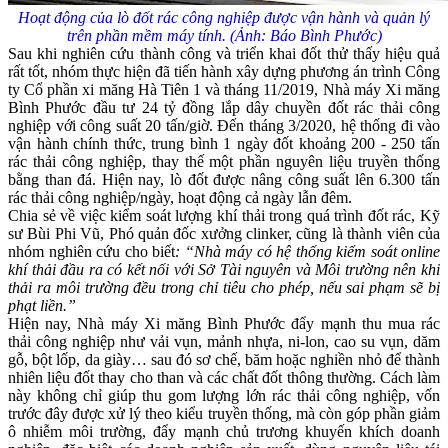
Hoạt động của lò đốt rác công nghiệp được vận hành và quản lý
trên phần mềm máy tính. (Ảnh:
Báo Bình Phước)
Sau khi nghiên cứu thành công và triển khai đốt thử thấy hiệu quả
rất tốt, nhóm thực hiện đã tiến hành xây dựng phương án trình Công
ty Cổ phần xi măng Hà Tiên 1 và tháng 11/2019, Nhà máy Xi măng
Bình Phước đầu tư 24 tỷ đồng lắp dây chuyền đốt rác thải công
nghiệp với công suất 20 tấn/giờ. Đến tháng 3/2020, hệ thống đi vào
vận hành chính thức, trung bình 1 ngày đốt khoảng 200 - 250 tấn
rác thải công nghiệp, thay thế một phần nguyên liệu truyền thống
bằng than đá. Hiện nay, lò đốt được nâng công suất lên 6.300 tấn
rác thải công nghiệp/ngày, hoạt động cả ngày lẫn đêm.
Chia sẻ về việc kiểm soát lượng khí thải trong quá trình đốt rác, Kỹ
sư Bùi Phi Vũ, Phó quản đốc xưởng clinker, cũng là thành viên của
nhóm nghiên cứu cho biết
: “Nhà máy có hệ thống kiểm soát online
khí thải đầu ra có kết nối với Sở Tài nguyên và Môi trường nên khi
thải ra môi trường đều trong chỉ tiêu cho phép, nếu sai phạm sẽ bị
phạt liền.”
Hiện nay, Nhà máy Xi măng Bình Phước đẩy mạnh thu mua rác
thải công nghiệp như vải vụn, mảnh nhựa, ni-lon, cao su vụn, dăm
gỗ, bột lốp, da giày… sau đó sơ chế, băm hoặc nghiền nhỏ để thành
nhiên liệu đốt thay cho than và các chất đốt thông thường. Cách làm
này không chỉ giúp thu gom lượng lớn rác thải công nghiệp, vốn
trước đây được xử lý theo kiểu truyền thống, mà còn góp phần giảm
ô nhiễm môi trường, đẩy mạnh chủ trương khuyến khích doanh