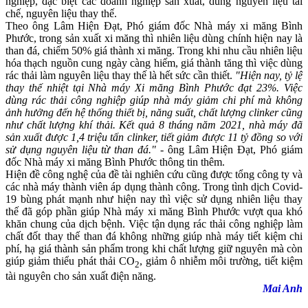
nghiệp, đặc biệt các doanh nghiệp sản xuất, dùng nguyên liệu tái
chế, nguyên liệu thay thế.
Theo ông Lâm Hiện Đạt, Phó giám đốc Nhà máy xi măng Bình
Phước, trong sản xuất xi măng thì nhiên liệu dùng chính hiện nay là
than đá, chiếm 50% giá thành xi măng. Trong khi nhu cầu nhiên liệu
hóa thạch nguồn cung ngày càng hiếm, giá thành tăng thì việc dùng
rác thải làm nguyên liệu thay thế là hết sức cần thiết.
"Hiện nay, tỷ lệ
thay thế nhiệt tại Nhà máy Xi măng Bình Phước đạt 23%. Việc
dùng rác thải công nghiệp giúp nhà máy giảm chi phí mà không
ảnh hưởng đến hệ thống thiết bị, năng suất, chất lượng clinker cũng
như chất lượng khí thải. Kết quả 8 tháng năm 2021, nhà máy đã
sản xuất được 1,4 triệu tấn clinker, tiết giảm được 11 tỷ đồng so với
sử dụng nguyên liệu từ than đá."
- ông Lâm Hiện Đạt, Phó giám
đốc Nhà máy xi măng Bình Phước thông tin thêm.
Hiện đề công nghệ của đề tài nghiên cứu cũng được tổng công ty và
các nhà máy thành viên áp dụng thành công.
Trong tình dịch Covid-
19 bùng phát mạnh như hiện nay thì việc sử dụng nhiên liệu thay
thế đã góp phần giúp Nhà máy xi măng Bình Phước vượt qua khó
khăn chung của dịch bệnh. Việc tận dụng rác thải công nghiệp làm
chất đốt thay thế than đá không những giúp nhà máy tiết kiệm chi
phí, hạ giá thành sản phẩm trong khi chất lượng giữ nguyên mà còn
giúp giảm thiểu phát thải CO
, giảm ô nhiễm môi trường, tiết kiệm
2
tài nguyên cho sản xuất điện năng.
Mai Anh