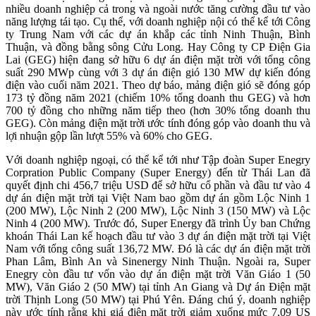
nhiều doanh nghiệp cả trong và ngoài nước tăng cường đầu tư vào
năng lượng tái tạo. Cụ thể, với doanh nghiệp nội có thể kể tới Công
ty Trung Nam với các dự án khắp các tỉnh Ninh Thuận, Bình
Thuận, và đồng bằng sông Cửu Long. Hay Công ty CP Điện Gia
Lai (GEG) hiện đang sở hữu 6 dự án điện mặt trời với tổng công
suất 290 MWp cùng với 3 dự án điện gió 130 MW dự kiến đóng
điện vào cuối năm 2021. Theo dự báo, mảng điện gió sẽ đóng góp
173 tỷ đồng năm 2021 (chiếm 10% tổng doanh thu GEG) và hơn
700 tỷ đồng cho những năm tiếp theo (hơn 30% tổng doanh thu
GEG). Còn mảng điện mặt trời ước tính đóng góp vào doanh thu và
lợi nhuận gộp lần lượt 55% và 60% cho GEG.
Với doanh nghiệp ngoại, có thể kể tới như Tập đoàn Super Enegry
Corpration Public Company (Super Energy) đến từ Thái Lan đã
quyết định chi 456,7 triệu USD để sở hữu cổ phần và đầu tư vào 4
dự án điện mặt trời tại Việt Nam bao gồm dự án gồm Lộc Ninh 1
(200 MW), Lộc Ninh 2 (200 MW), Lộc Ninh 3 (150 MW) và Lộc
Ninh 4 (200 MW). Trước đó, Super Energy đã trình Ủy ban Chứng
khoán Thái Lan kế hoạch đầu tư vào 3 dự án điện mặt trời tại Việt
Nam với tổng công suất 136,72 MW. Đó là các dự án điện mặt trời
Phan Lâm, Bình An và Sinenergy Ninh Thuận. Ngoài ra, Super
Enegry còn đầu tư vốn vào dự án điện mặt trời Văn Giáo 1 (50
MW), Văn Giáo 2 (50 MW) tại tỉnh An Giang và Dự án Điện mặt
trời Thịnh Long (50 MW) tại Phú Yên. Đáng chú ý, doanh nghiệp
này ước tính rằng khi giá điện mặt trời giảm xuống mức 7,09 US