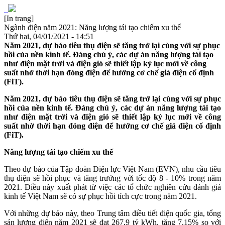
[In trang]
Ngành điện năm 2021: Năng lượng tái tạo chiếm xu thế
Thứ hai, 04/01/2021 - 14:51
Năm 2021, dự báo tiêu thụ điện sẽ tăng trở lại cùng với sự phục
hồi của nền kinh tế. Đáng chú ý, các dự án năng lượng tái tạo
như điện mặt trời và điện gió sẽ thiết lập kỷ lục mới về công
suất nhờ thời hạn đóng điện để hưởng cơ chế giá điện cố định
(FiT).
Năm 2021, dự báo tiêu thụ điện sẽ tăng trở lại cùng với sự phục
hồi của nền kinh tế. Đáng chú ý, các dự án năng lượng tái tạo
như điện mặt trời và điện gió sẽ thiết lập kỷ lục mới về công
suất nhờ thời hạn đóng điện để hưởng cơ chế giá điện cố định
(FiT).
Năng lượng tái tạo chiếm xu thế
Theo dự báo của Tập đoàn Điện lực Việt Nam (EVN), nhu cầu tiêu
thụ điện sẽ hồi phục và tăng trưởng với tốc độ 8 - 10% trong năm
2021. Điều này xuất phát từ việc các tổ chức nghiên cứu đánh giá
kinh tế Việt Nam sẽ có sự phục hồi tích cực trong năm 2021.
Với những dự báo này, theo Trung tâm điều tiết điện quốc gia, tổng
sản lượng điện năm 2021 sẽ đạt 267,9 tỷ kWh, tăng 7,15% so với