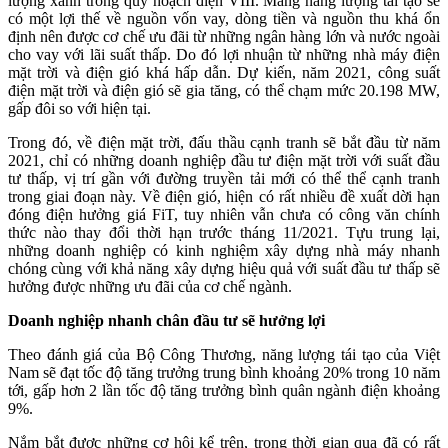
lượng xanh trong quy hoạch điện VIII. Mảng năng lượng tái tạo sẽ
có một lợi thế về nguồn vốn vay, dòng tiền và nguồn thu khá ổn
định nên được cơ chế ưu đãi từ những ngân hàng lớn và nước ngoài
cho vay với lãi suất thấp. Do đó lợi nhuận từ những nhà máy điện
mặt trời và điện gió khá hấp dẫn. Dự kiến, năm 2021, công suất
điện mặt trời và điện gió sẽ gia tăng, có thể chạm mức 20.198 MW,
gấp đôi so với hiện tại.
Trong đó, về điện mặt trời, đấu thầu cạnh tranh sẽ bắt đầu từ năm
2021, chỉ có những doanh nghiệp đầu tư điện mặt trời với suất đầu
tư thấp, vị trí gần với đường truyền tải mới có thể thể cạnh tranh
trong giai đoạn này. Về điện gió, hiện có rất nhiều đề xuất dời hạn
đóng điện hưởng giá FiT, tuy nhiên vẫn chưa có công văn chính
thức nào thay đổi thời hạn trước tháng 11/2021. Tựu trung lại,
những doanh nghiệp có kinh nghiệm xây dựng nhà máy nhanh
chóng cùng với khả năng xây dựng hiệu quả với suất đầu tư thấp sẽ
hưởng được những ưu đãi của cơ chế ngành.
Doanh nghiệp nhanh chân đầu tư sẽ hưởng lợi
Theo đánh giá của Bộ Công Thương, năng lượng tái tạo của Việt
Nam sẽ đạt tốc độ tăng trưởng trung bình khoảng 20% trong 10 năm
tới, gấp hơn 2 lần tốc độ tăng trưởng bình quân ngành điện khoảng
9%.
Nắm bắt được những cơ hội kể trên, trong thời gian qua đã có rất