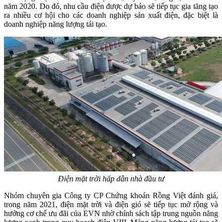
năm 2020. Do đó, nhu cầu điện được dự báo sẽ tiếp tục gia tăng tạo
ra nhiều cơ hội cho các doanh nghiệp sản xuất điện, đặc biệt là
doanh nghiệp năng lượng tái tạo.
Điện mặt trời hấp dẫn nhà đầu tư
Nhóm chuyên gia Công ty CP Chứng khoán Rồng Việt đánh giá,
trong năm 2021, điện mặt trời và điện gió sẽ tiếp tục mở rộng và
hưởng cơ chế ưu đãi của EVN nhờ chính sách tập trung nguồn năng