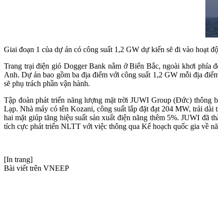
Giai đoạn 1 của dự án có công suất 1,2 GW dự kiến sẽ đi vào hoạt đ
Trang trại điện gió Dogger Bank nằm ở Biển Bắc, ngoài khơi phía 
Anh. Dự án bao gồm ba địa điểm với công suất 1,2 GW mỗi địa điểm,
sẽ phụ trách phần vận hành.
Tập đoàn phát triển năng lượng mặt trời JUWI Group (Đức) thông bá
Lạp. Nhà máy có tên Kozani, công suất lắp đặt đạt 204 MW, trải dài t
hai mặt giúp tăng hiệu suất sản xuất điện năng thêm 5%. JUWI đã t
tích cực phát triển NLTT với việc thông qua Kế hoạch quốc gia về n
[In trang]
Bài viết trên VNEEP