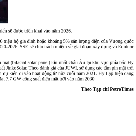
iến sẽ được triển khai vào năm 2026.
 6 triệu hộ gia đình hoặc khoảng 5% sản lượng điện của Vương quốc
020-2026. SSE sẽ chịu trách nhiệm về giai đoạn xây dựng và Equinor
ặt (bifacial solar panel) lớn nhất châu Âu tại khu vực phía bắc Hy
xuất JinkoSolar. Theo đánh giá của JUWI, sử dụng các tấm pin mặt trời
án dự kiến đi vào hoạt động từ nửa cuối năm 2021. Hy Lạp hiện đang
đạt 7,7 GW công suất điện mặt trời vào năm 2030.
Theo Tạp chí PetroTimes