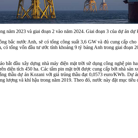
ộng năm 2023 và giai đoạn 2 vào năm 2024. Giai đoạn 3 của dự án dự k
đông bắc nước Anh, sẽ có tổng công suất 3,6 GW và đủ cung cấp cho
 có tổng vốn đầu tư ước tính khoảng 9 tỷ bảng Anh trong giai đoạn 2
o bắt đầu xây dựng nhà máy điện mặt trời sử dụng công nghệ pin hai m
rên diện tích 450 ha. Các tấm pin mặt trời được cung cấp bởi nhà sản 
hắng thầu dự án Kozani với giá trúng thầu đạt 0,0573 euro/KWh. Dự 
ăng lượng và khí hậu trong năm 2019. Theo đó, nước này đặt mục tiêu 