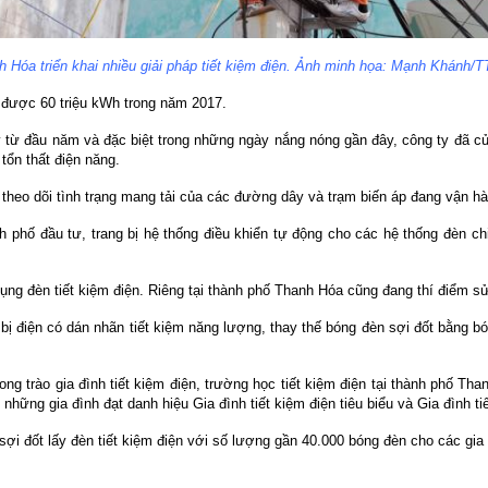
h Hóa triển khai nhiều giải pháp tiết kiệm điện. Ảnh minh họa: Mạnh Khánh/
m được 60 triệu kWh trong năm 2017.
 từ đầu năm và đặc biệt trong những ngày nắng nóng gần đây, công ty đã cử
tổn thất điện năng.
 theo dõi tình trạng mang tải của các đường dây và trạm biến áp đang vận h
h phố đầu tư, trang bị hệ thống điều khiển tự động cho các hệ thống đèn 
ụng đèn tiết kiệm điện. Riêng tại thành phố Thanh Hóa cũng đang thí điểm 
ị điện có dán nhãn tiết kiệm năng lượng, thay thế bóng đèn sợi đốt bằng b
ng trào gia đình tiết kiệm điện, trường học tiết kiệm điện tại thành phố T
những gia đình đạt danh hiệu Gia đình tiết kiệm điện tiêu biểu và Gia đình
 đốt lấy đèn tiết kiệm điện với số lượng gần 40.000 bóng đèn cho các gia đì