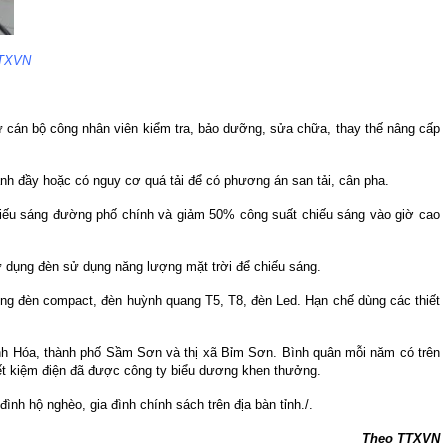
TTXVN
 cán bộ công nhân viên kiểm tra, bảo dưỡng, sửa chữa, thay thế nâng cấp
ành đầy hoặc có nguy cơ quá tải để có phương án san tải, cân pha.
chiếu sáng đường phố chính và giảm 50% công suất chiếu sáng vào giờ cao
sử dụng đèn sử dụng năng lượng mặt trời để chiếu sáng.
óng đèn compact, đèn huỳnh quang T5, T8, đèn Led. Hạn chế dùng các thiết
hanh Hóa, thành phố Sầm Sơn và thị xã Bỉm Sơn. Bình quân mỗi năm có trên
 tiết kiệm điện đã được công ty biểu dương khen thưởng.
nh hộ nghèo, gia đình chính sách trên địa bàn tỉnh./.
Theo TTXVN