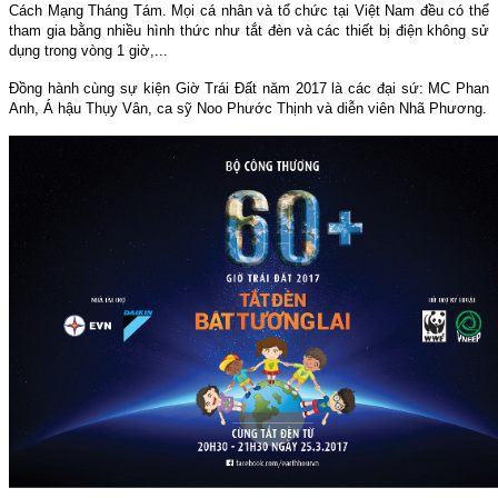
Cách Mạng Tháng Tám. Mọi cá nhân và tổ chức tại Việt Nam đều có thể
tham gia bằng nhiều hình thức như tắt đèn và các thiết bị điện không sử
dụng trong vòng 1 giờ,...
Đồng hành cùng sự kiện Giờ Trái Đất năm 2017 là các đại sứ: MC Phan
Anh, Á hậu Thụy Vân, ca sỹ Noo Phước Thịnh và diễn viên Nhã Phương.