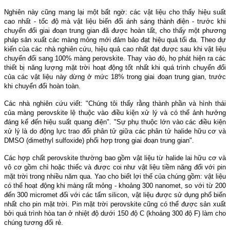
Nghiên này cũng mang lại một bất ngờ: các vật liệu cho thấy hiệu suất
cao nhất - tốc độ mà vật liệu biến đổi ánh sáng thành điện - trước khi
chuyển đổi giai đoạn trung gian đã được hoàn tất, cho thấy một phương
pháp sản xuất các màng mỏng mới đảm bảo đạt hiệu quả tối đa. Theo dự
kiến của các nhà nghiên cứu, hiệu quả cao nhất đạt được sau khi vật liệu
chuyển đổi sang 100% màng perovskite. Thay vào đó, họ phát hiện ra các
thiết bị năng lượng mặt trời hoạt động tốt nhất khi quá trình chuyển đổi
của các vật liệu này dừng ở mức 18% trong giai đoạn trung gian, trước
khi chuyển đổi hoàn toàn.
Các nhà nghiên cứu viết: "Chúng tôi thấy rằng thành phần và hình thái
của màng perovskite lệ thuộc vào điều kiện xử lý và có thể ảnh hưởng
đáng kể đến hiệu suất quang điện". "Sự phụ thuộc lớn vào các điều kiện
xử lý là do động lực trao đổi phân tử giữa các phân tử halide hữu cơ và
DMSO (dimethyl sulfoxide) phối hợp trong giai đoạn trung gian".
Các hợp chất perovskite thường bao gồm vật liệu từ halide lai hữu cơ và
vô cơ gồm chì hoặc thiếc và được coi như vật liệu tiềm năng đối với pin
mặt trời trong nhiều năm qua. Yao cho biết lợi thế của chúng gồm: vật liệu
có thể hoạt động khi màng rất mỏng - khoảng 300 nanomet, so với từ 200
đến 300 micromet đối với các tấm silicon, vật liệu được sử dụng phổ biến
nhất cho pin mặt trời. Pin mặt trời perovskite cũng có thể được sản xuất
bởi quá trình hòa tan ở nhiệt độ dưới 150 độ C (khoảng 300 độ F) làm cho
chúng tương đối rẻ.