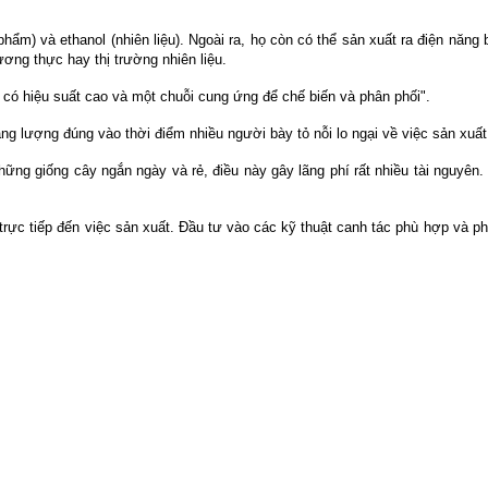
hẩm) và ethanol (nhiên liệu). Ngoài ra, họ còn có thể sản xuất ra điện năn
ương thực hay thị trường nhiên liệu.
 có hiệu suất cao và một chuỗi cung ứng để chế biến và phân phối".
ng lượng đúng vào thời điểm nhiều người bày tỏ nỗi lo ngại về việc sản xuất 
ng giống cây ngắn ngày và rẻ, điều này gây lãng phí rất nhiều tài nguyên
rực tiếp đến việc sản xuất. Đầu tư vào các kỹ thuật canh tác phù hợp và p