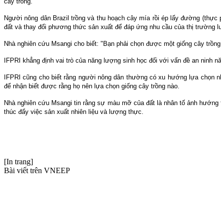
cây trồng.
Người nông dân Brazil trồng và thu hoạch cây mía rồi ép lấy đường (thực p
đất và thay đổi phương thức sản xuất để đáp ứng nhu cầu của thị trường l
Nhà nghiên cứu Msangi cho biết: "Bạn phải chọn được một giống cây trồng
IFPRI khẳng định vai trò của năng lượng sinh học đối với vấn đề an ninh nă
IFPRI cũng cho biết rằng người nông dân thường có xu hướng lựa chọn nhữ
để nhận biết được rằng họ nên lựa chọn giống cây trồng nào.
Nhà nghiên cứu Msangi tin rằng sự màu mỡ của đất là nhân tố ảnh hướng t
thúc đẩy việc sản xuất nhiên liệu và lượng thực.
[In trang]
Bài viết trên VNEEP