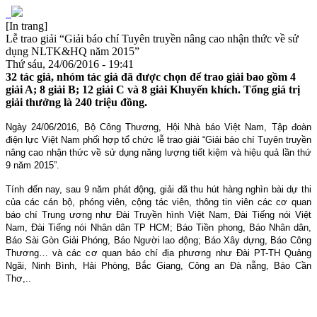
[In trang]
Lễ trao giải “Giải báo chí Tuyên truyền nâng cao nhận thức về sử
dụng NLTK&HQ năm 2015”
Thứ sáu, 24/06/2016 - 19:41
32 tác giả, nhóm tác giả đã được chọn để trao giải bao gồm 4
giải A; 8 giải B; 12 giải C và 8 giải Khuyến khích. Tổng giá trị
giải thưởng là 240 triệu đồng.
Ngày 24/06/2016, Bộ Công Thương, Hội Nhà báo Việt Nam, Tập đoàn
điện lực Việt Nam phối hợp tổ chức lễ trao giải “Giải báo chí Tuyên truyền
nâng cao nhận thức về sử dụng năng lượng tiết kiệm và hiệu quả lần thứ
9 năm 2015”.
Tính đến nay, sau 9 năm phát động, giải đã thu hút hàng nghìn bài dự thi
của các cán bộ, phóng viên, cộng tác viên, thông tin viên các cơ quan
báo chí Trung ương như Đài Truyền hình Việt Nam, Đài Tiếng nói Việt
Nam, Đài Tiếng nói Nhân dân TP HCM; Báo Tiền phong, Báo Nhân dân,
Báo Sài Gòn Giải Phóng, Báo Người lao động; Báo Xây dựng, Báo Công
Thương… và các cơ quan báo chí địa phương như Đài PT-TH Quảng
Ngãi, Ninh Bình, Hải Phòng, Bắc Giang, Công an Đà nẵng, Báo Cần
Thơ,..