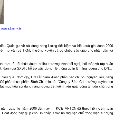
g lượng Đồng Tháp
êu Quốc gia về sử dụng năng lượng tiết kiệm và hiệu quả giai đoạn 2006
ruyền, tư vấn về TKNL thường xuyên và có chiều sâu giúp cho nhân dân và
hực tế; tổ chức được nhiều chương trình hội nghị, hội thảo và tập huấn
, đánh giá SXSH; hỗ trợ xây dựng Hệ thống quản lý năng lượng cho DN...
à hiệu quả. Nhờ vậy, DN cắt giảm được phần nào chi phí nguyên liệu, năng
Cổ phần thực phẩm Bích Chi chia sẻ: “Công ty Bích Chi thường xuyên học
ạt mục tiêu sử dụng năng lượng tiết kiệm hiệu quả, công ty luôn chú trọng
hững năm qua. Từ năm 2006 đến nay, TTKC&TVPTCN đã thực hiện Kiểm toán
ận. Hoạt động này giúp cho DN thấy được những hạn chế trong việc sử dụng