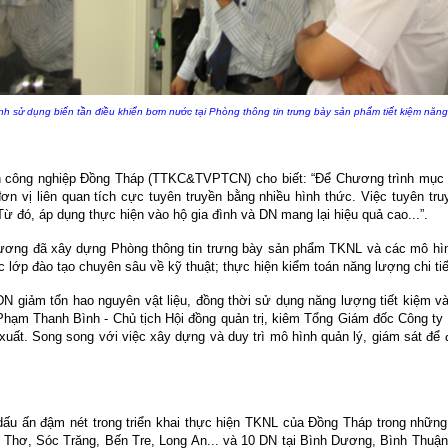
h sử dụng biến tần điều khiển bơm nước tại Phòng thông tin trưng bày sản phẩm tiết kiệm năn
 công nghiệp Đồng Tháp (TTKC&TVPTCN) cho biết: “Để Chương trình mục ti
ơn vị liên quan tích cực tuyên truyền bằng nhiều hình thức. Việc tuyên t
ừ đó, áp dụng thực hiện vào hộ gia đình và DN mang lại hiệu quả cao...”.
ơng đã xây dựng Phòng thông tin trưng bày sản phẩm TKNL và các mô hình t
 đào tạo chuyên sâu về kỹ thuật; thực hiện kiểm toán năng lượng chi tiết
N giảm tổn hao nguyên vật liệu, đồng thời sử dụng năng lượng tiết kiệm v
m Thanh Bình - Chủ tịch Hội đồng quản trị, kiêm Tổng Giám đốc Công ty 
uất. Song song với việc xây dựng và duy trì mô hình quản lý, giám sát để đ
hi dấu ấn đậm nét trong triển khai thực hiện TKNL của Đồng Tháp trong n
ần Thơ, Sóc Trăng, Bến Tre, Long An... và 10 DN tại Bình Dương, Bình Thu