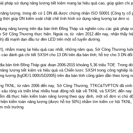
giải pháp sử dụng năng lượng tiết kiệm mang lại hiệu quả cao, giúp giảm chi
năng lượng, trong đó có 1 DN đã được chứng nhận ISO 50001 (Công ty cổ
 thời giúp DN kiểm soát chặt chẽ tình hình sử dụng năng lượng tại đơn vị.
dụng năng lượng trên địa bàn tỉnh Đồng Tháp và nghiên cứu các giải pháp s
do Sở Công Thương thực hiện. Ngoài ra, từ năm 2012 đến nay, nhận thấy hi
nh) đã mạnh dạn đầu tư đèn LED trên một số tuyến đường.
, nhằm mang lại hiệu quả cao nhất, những năm qua, Sở Công Thương luôn kế
cáo đánh giá chi tiết SXSH cho 13 DN trên địa bàn tỉnh; hỗ trợ cho 3 DN đ
 địa bàn tỉnh Đồng Tháp giai đoạn 2006-2015 khoảng 5,36 triệu TOE. Trong đ
năng lượng tiết kiệm và hiệu quả và Chiến lược SXSH trong công nghiệp là
 năng lượng (kgOE/1.000USD2005) trên địa bàn tỉnh cũng giảm dần theo từn
t động TKNL, từ năm 2006 đến nay, Sở Công Thương, TTKC&TVPTCN đã vinh
u rộng và triển khai nhiều hoạt động nổi bật về TKNL và SXSH, đến nay h
ểm đã thực hiện kiểm toán năng lượng theo quy định, một số đơn vị chủ đ
hiện kiểm toán năng lượng (được hỗ trợ 50%) nhằm tìm kiếm cơ hội TKNL, gi
iễm môi trường.