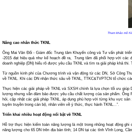
Tham khảo mô hìn
Nâng cao nhân thức TKNL
Ông Mai Văn Đối - Giám đốc Trung tâm Khuyến công và Tư vấn phát triển
-2015 đạt hiệu quả như kế hoạch đề ra, Trung tâm đã phối hợp với các đ
doanh nghiệp (DN) hiểu rõ được yêu cầu TKNL và tìm ra giải pháp khả thi. T
Từ nguồn kinh phí của Chương trình và vận động từ các DN, Sở Công Thư
về TKNL. Khi các DN nhận thức sâu về TKNL, TTKC&TVPTCN tổ chức các lớp
Thực hiện các giải pháp về TKNL và SXSH chính là lựa chọn tối ưu giúp D
lượng nhưng vẫn đảm bảo được yêu cầu chất lượng của sản phẩm. Ông Phạ
hỏi, cập nhật các giải pháp TKNL, áp dụng phù hợp với từng khu vực sản x
tuyên truyền trong cán bộ, nhân viên về ý thức, thực hành TKNL...”.
Triển khai nhiều hoạt động nổi bật về TKNL
Hỗ trợ thực hiện kiểm toán năng lượng là một trong nhũng hoạt động g
năng lượng cho 65 DN trên địa bàn tỉnh; 14 DN tại các tỉnh Vĩnh Long, C