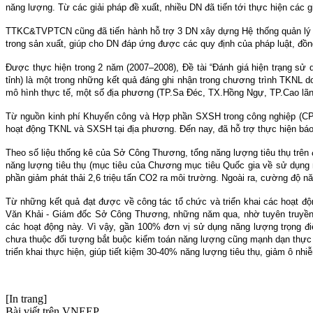
năng lượng. Từ các giải pháp đề xuất, nhiều DN đã tiến tới thực hiện các 
TTKC&TVPTCN cũng đã tiến hành hỗ trợ 3 DN xây dựng Hệ thống quản lý 
trong sản xuất, giúp cho DN đáp ứng được các quy định của pháp luật, đồng
Được thực hiện trong 2 năm (2007–2008), Đề tài “Đánh giá hiện trạng sử 
tỉnh) là một trong những kết quả đáng ghi nhận trong chương trình TKNL 
mô hình thực tế, một số địa phương (TP.Sa Đéc, TX.Hồng Ngự, TP.Cao lã
Từ nguồn kinh phí Khuyến công và Hợp phần SXSH trong công nghiệp (CPI)
hoạt động TKNL và SXSH tại địa phương. Đến nay, đã hỗ trợ thực hiện báo 
Theo số liệu thống kê của Sở Công Thương, tổng năng lượng tiêu thụ trên
năng lượng tiêu thụ (mục tiêu của Chương mục tiêu Quốc gia về sử dụng 
phần giảm phát thải 2,6 triệu tấn CO2 ra môi trường. Ngoài ra, cường độ
Từ những kết quả đạt được về công tác tổ chức và triển khai các hoạ
Văn Khải - Giám đốc Sở Công Thương, những năm qua, nhờ tuyên truyền sâ
các hoạt động này. Vì vậy, gần 100% đơn vị sử dụng năng lượng trọng đi
chưa thuộc đối tượng bắt buộc kiểm toán năng lượng cũng mạnh dạn thực 
triển khai thực hiện, giúp tiết kiệm 30-40% năng lượng tiêu thụ, giảm ô nh
[In trang]
Bài viết trên VNEEP