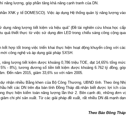
 phí năng lượng, góp phần tăng khả năng cạnh tranh của DN.
 phần XNK y tế DOMESCO). Việc áp dụng Hệ thống quản lý năng lượng vào
ử dụng năng lượng tiết kiệm và hiệu quả” (Đề tài nghiên cứu khoa học cấp
ệu quả thiết thực từ việc sử dụng đèn LED trong chiếu sáng công cộng qua
t hợp tốt trong việc triển khai thực hiện hoạt động khuyến công với các
ổi mới công nghệ và áp dụng giải pháp SXSH.
ó, năng lượng tiết kiệm được khoảng 0,786 triệu TOE, đạt 14,65% tổng mức
 5% - 8%), tương đương số tiền tiết kiệm được khoảng 6.762 tỷ đồng, góp
g năm. Đến năm 2015, giảm 33,6% so với năm 2005.
 dự nhận nhiều Bằng khen của Bộ Công Thương, UBND tỉnh. Theo ông Nhị
ầu hết các DN trên địa bàn tỉnh Đồng Tháp đã nhận biết được lợi ích của
ộng thực hiện kiểm toán năng lượng lần thứ 2. Bên cạnh đó, những đơn vị
ảm chi phí sản xuất. Từ các giải pháp đề xuất, rất nhiều DN đã mạnh dạn
Theo Báo Đồng Tháp