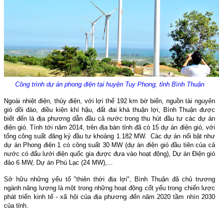
Công trình dự án phong điện tại huyện Tuy Phong, tỉnh Bình Thuận
Ngoài nhiệt điện, thủy điện, với lợi thế 192 km bờ biển, nguồn tài nguyên
gió dồi dào, điều kiện khí hậu, đất đai khá thuận lợi, Bình Thuận được
biết đến là địa phương dẫn đầu cả nước trong thu hút đầu tư các dự án
điện gió. Tính tới năm 2014, trên địa bàn tỉnh đã có 15 dự án điện gió, với
tổng công suất đăng ký đầu tư khoảng 1.182 MW. Các dự án nổi bật như
dự án Phong điện 1 có công suất 30 MW (dự án điện gió đầu tiên của cả
nước có đấu lưới điện quốc gia được đưa vào hoạt động), Dự án Điện gió
đảo 6 MW, Dự án Phú Lạc (24 MW),...
Sở hữu những yếu tố "thiên thời địa lợi", Bình Thuận đã chủ trương
ngành năng lượng là một trong những hoạt động cốt yếu trong chiến lược
phát triển kinh tế - xã hội của địa phương đến năm 2020 tầm nhìn 2030
của tỉnh.