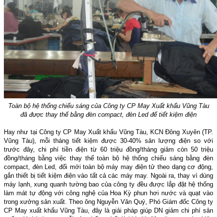
Toàn bộ hệ thống chiếu sáng của Công ty CP May Xuất khẩu Vũng Tàu
đã được thay thế bằng đèn compact, đèn Led để tiết kiệm điện
Hay như tại Công ty CP May Xuất khẩu Vũng Tàu, KCN Đông Xuyên (TP.
Vũng Tàu), mỗi tháng tiết kiệm được 30-40% sản lượng điện so với
trước đây, chi phí tiền điện từ 60 triệu đồng/tháng giảm còn 50 triệu
đồng/tháng bằng việc thay thế toàn bộ hệ thống chiếu sáng bằng đèn
compact, đèn Led, đổi mới toàn bộ máy may điện tử theo dạng cơ động,
gắn thiết bị tiết kiệm điện vào tất cả các máy may. Ngoài ra, thay vì dùng
máy lạnh, xung quanh tường bao của công ty đều được lắp đặt hệ thống
làm mát tự động với công nghệ của Hoa Kỳ phun hơi nước và quạt vào
trong xưởng sản xuất. Theo ông Nguyễn Văn Quý, Phó Giám đốc Công ty
CP May xuất khẩu Vũng Tàu, đây là giải pháp giúp DN giảm chi phí sản