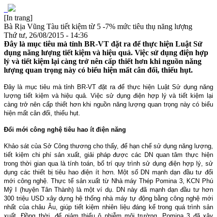
[In trang]
Bà Rịa Vũng Tàu tiết kiệm từ 5 -7% mức tiêu thụ năng lượng
Thứ tư, 26/08/2015 - 14:36
Đây là mục tiêu mà tỉnh BR-VT đặt ra để thực hiện Luật Sử
dụng năng lượng tiết kiệm và hiệu quả. Việc sử dụng điện hợp
lý và tiết kiệm lại càng trở nên cấp thiết hơn khi nguồn năng
lượng quan trọng này có biểu hiện mất cân đối, thiếu hụt.
Đây là mục tiêu mà tỉnh BR-VT đặt ra để thực hiện Luật Sử dụng năng
lượng tiết kiệm và hiệu quả. Việc sử dụng điện hợp lý và tiết kiệm lại
càng trở nên cấp thiết hơn khi nguồn năng lượng quan trọng này có biểu
hiện mất cân đối, thiếu hụt.
Đổi mới công nghệ tiêu hao ít điện năng
Khảo sát của Sở Công thương cho thấy, để hạn chế sử dụng năng lượng,
tiết kiệm chi phí sản xuất, giải pháp được các DN quan tâm thực hiện
trong thời gian qua là tính toán, bố trí quy trình sử dụng điện hợp lý, sử
dụng các thiết bị tiêu hao điện ít hơn. Một số DN mạnh dạn đầu tư đổi
mới công nghệ. Thực tế sản xuất từ Nhà máy Thép Pomina 3, KCN Phú
Mỹ I (huyện Tân Thành) là một ví dụ. DN này đã mạnh dạn đầu tư hơn
300 triệu USD xây dựng hệ thống nhà máy tự động bằng công nghệ mới
nhất của châu Âu, giúp tiết kiệm nhiên liệu đáng kể trong quá trình sản
xuất. Đồng thời, để giảm thiểu ô nhiễm môi trường, Pomina 3 đã xây