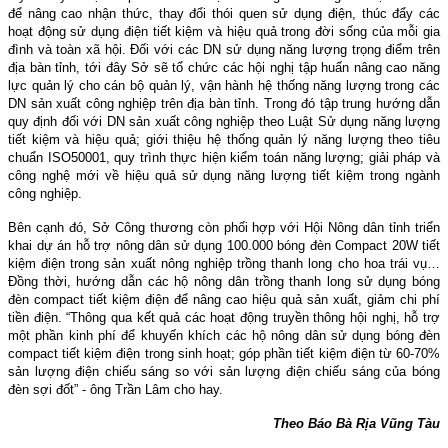
để nâng cao nhận thức, thay đổi thói quen sử dụng điện, thúc đẩy các
hoạt động sử dụng điện tiết kiệm và hiệu quả trong đời sống của mỗi gia
đình và toàn xã hội. Đối với các DN sử dụng năng lượng trọng điểm trên
địa bàn tỉnh, tới đây Sở sẽ tổ chức các hội nghị tập huấn nâng cao năng
lực quản lý cho cán bộ quản lý, vận hành hệ thống năng lượng trong các
DN sản xuất công nghiệp trên địa bàn tỉnh. Trong đó tập trung hướng dẫn
quy định đối với DN sản xuất công nghiệp theo Luật Sử dụng năng lượng
tiết kiệm và hiệu quả; giới thiệu hệ thống quản lý năng lượng theo tiêu
chuẩn ISO50001, quy trình thực hiện kiểm toán năng lượng; giải pháp và
công nghệ mới về hiệu quả sử dụng năng lượng tiết kiệm trong ngành
công nghiệp.
Bên cạnh đó, Sở Công thương còn phối hợp với Hội Nông dân tỉnh triển
khai dự án hỗ trợ nông dân sử dụng 100.000 bóng đèn Compact 20W tiết
kiệm điện trong sản xuất nông nghiệp trồng thanh long cho hoa trái vụ…
Đồng thời, hướng dẫn các hộ nông dân trồng thanh long sử dụng bóng
đèn compact tiết kiệm điện để nâng cao hiệu quả sản xuất, giảm chi phí
tiền điện. “Thông qua kết quả các hoạt động truyền thông hội nghị, hỗ trợ
một phần kinh phí để khuyến khích các hộ nông dân sử dụng bóng đèn
compact tiết kiệm điện trong sinh hoạt; góp phần tiết kiệm điện từ 60-70%
sản lượng điện chiếu sáng so với sản lượng điện chiếu sáng của bóng
đèn sợi đốt” - ông Trần Lâm cho hay.
Theo Báo Bà Rịa Vũng Tàu