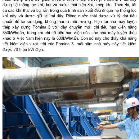
dựng hệ thống lọc khí, bụi và nước thải hiện đại, khép kín. Theo đó, tất
cả các khí thải và bụi rắn trong quá trình sản xuất đều đi qua hệ thống lọc
khí này và được giữ lại tại đây. Riêng nước thải được xử lý đạt tiêu
chuẩn để tái sử dụng, không thải ra môi trường. Hiện tại nhà máy luyện
thép xây dựng Pomina 3 với dây chuyền mới chỉ tiêu hao điện năng
350kWh/tấn, trong khi chỉ số tiêu hao điện của các nhà máy luyện thép
khác ở Việt Nam hiện nay là 600kWh/tấn. Con số này cho thấy khả năng
tiết kiệm điện vượt trội của Pomina 3, mỗi năm nhà máy này tiết kiệm
được 70 triệu kW điện.