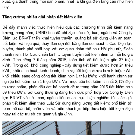
xuất, giá thành trong mỗi sản phẩm, nhất là khi giá điện tăng cao như hiện
nay.
Tăng cường nhiều giải pháp tiết kiệm điện
Để đẩy mạnh việc thực hiện hiệu quả các chương trình tiết kiệm năng
lượng, hàng năm, UBND tỉnh đã chỉ đạo các sở, ban, ngành và Công ty
Điện lực BR-VT triển khai tuyên truyền, quảng bá sử dụng điện an toàn,
tiết kiệm và hiệu quả; thay đèn sợi đốt bằng đèn compact… Các Điện lực
huyện, thành phố phối hợp với cơ quan đoàn thể như Hội phụ nữ, Đoàn
thanh niên, Hội Cựu chiến binh… tuyên truyền tiết kiệm điện từ mỗi hộ gia
đình. Tính riêng 7 tháng năm 2015, toàn tỉnh đã tiết kiệm gần 37 triệu
kWh. Trong đó, khối công nghiệp - xây dựng tiết kiệm được hơn 24 triệu
kWh; khối sinh hoạt, kinh doanh, dịch vụ tiết kiệm được hơn 5 triệu kWh;
khối chiếu sáng công cộng tiết kiệm hơn 1 triệu kWh; khối hành chính sự
nghiệp tiết kiệm hơn 1 triệu kWh. Với mục tiêu tiết kiệm ít nhất 2,1% điện
thương phẩm, phấn đấu đạt kế hoạch đề ra trong năm 2015 tiết kiệm hơn
59 triệu kWh, Sở Công thương đang tích cực phối hợp với Công ty Điện
lực BR-VT và sở, ban, ngành liên quan thực hiện nghiêm túc các giải
pháp tiết kiệm điện theo Luật Sử dụng năng lượng tiết kiệm; phổ biến tới
toàn thể cán bộ, nhân viên và triển khai trực tiếp thực hiện tiết kiệm điện
ngay tại các trụ sở cơ quan và gia đình.