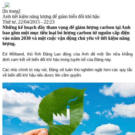
[In trang]
Anh tiết kiệm năng lượng để giảm biến đổi khí hậu
Thứ tư, 22/04/2015 - 22:23
Những kế hoạch đầy tham vọng để giảm lượng carbon tại Anh
bao gồm một mục tiêu loại bỏ lượng carbon từ nguồn cấp điện
vào năm 2030 và một cuộc vận động chủ yếu về tiết kiệm năng
lượng.
Ed Miliband,
thủ lĩnh
Đ
ảng
L
ao động của Anh đã
một lần nữa
khẳng
định
cam kết
về biến đối khí hậu trong tuyên bố của Đảng này
.
Các nhà chính trị này
nói,
Đảng
sẽ tuân thủ nghiêm ngặt hơn
các
quy tắc
về biến đổi khí hậu nếu được lên cầm quyền.