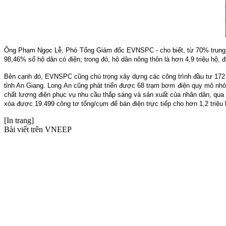
Ông Phạm Ngọc Lễ, Phó Tổng Giám đốc EVNSPC - cho biết, từ 70% trung tâ
98,46% số hộ dân có điện; trong đó, hộ dân nông thôn là hơn 4,9 triệu hộ, đ
Bên cạnh đó, EVNSPC cũng chú trọng xây dựng các công trình đầu tư 172 t
tỉnh An Giang. Long An cũng phát triển được 68 trạm bơm điện quy mô nhỏ
chất lượng điện phục vụ nhu cầu thắp sáng và sản xuất của nhân dân, qua 
xóa được 19.499 công tơ tổng/cụm để bán điện trực tiếp cho hơn 1,2 triệu
[In trang]
Bài viết trên VNEEP