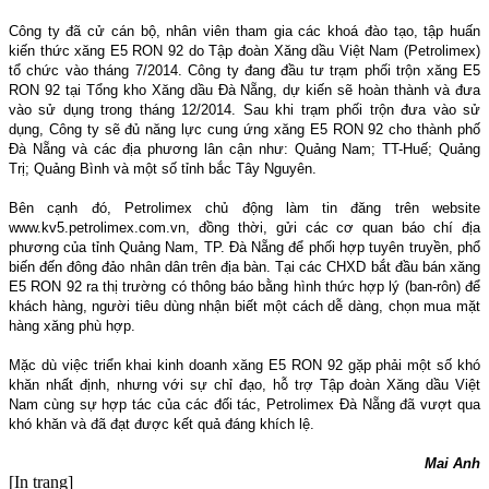
Công ty đã cử cán bộ, nhân viên tham gia các khoá đào tạo, tập huấn
kiến thức xăng E5 RON 92 do Tập đoàn Xăng dầu Việt Nam (Petrolimex)
tổ chức vào tháng 7/2014. Công ty đang đầu tư trạm phối trộn xăng E5
RON 92 tại Tổng kho Xăng dầu Đà Nẵng, dự kiến sẽ hoàn thành và đưa
vào sử dụng trong tháng 12/2014. Sau khi trạm phối trộn đưa vào sử
dụng, Công ty sẽ đủ năng lực cung ứng xăng E5 RON 92 cho thành phố
Đà Nẵng và các địa phương lân cận như: Quảng Nam; TT-Huế; Quảng
Trị; Quảng Bình và một số tỉnh bắc Tây Nguyên.
Bên cạnh đó, Petrolimex chủ động làm tin đăng trên website
www.kv5.petrolimex.com.vn, đồng thời, gửi các cơ quan báo chí địa
phương của tỉnh Quảng Nam, TP. Đà Nẵng để phối hợp tuyên truyền, phổ
biến đến đông đảo nhân dân trên địa bàn. Tại các CHXD bắt đầu bán xăng
E5 RON 92 ra thị trường có thông báo bằng hình thức hợp lý (ban-rôn) để
khách hàng, người tiêu dùng nhận biết một cách dễ dàng, chọn mua mặt
hàng xăng phù hợp.
Mặc dù việc triển khai kinh doanh xăng E5 RON 92 gặp phải một số khó
khăn nhất định, nhưng với sự chỉ đạo, hỗ trợ Tập đoàn Xăng dầu Việt
Nam cùng sự hợp tác của các đối tác, Petrolimex Đà Nẵng đã vượt qua
khó khăn và đã đạt được kết quả đáng khích lệ.
Mai Anh
[In trang]