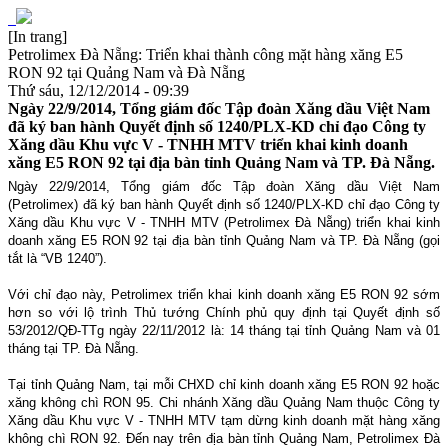
[In trang]
Petrolimex Đà Nẵng: Triển khai thành công mặt hàng xăng E5
RON 92 tại Quảng Nam và Đà Nẵng
Thứ sáu, 12/12/2014 - 09:39
Ngày 22/9/2014, Tổng giám đốc Tập đoàn Xăng dầu Việt Nam
đã ký ban hành Quyết định số 1240/PLX-KD chỉ đạo Công ty
Xăng dầu Khu vực V - TNHH MTV triển khai kinh doanh
xăng E5 RON 92 tại địa bàn tỉnh Quảng Nam và TP. Đà Nẵng.
Ngày 22/9/2014, Tổng giám đốc Tập đoàn Xăng dầu Việt Nam
(Petrolimex) đã ký ban hành Quyết định số 1240/PLX-KD chỉ đạo Công ty
Xăng dầu Khu vực V - TNHH MTV (Petrolimex Đà Nẵng) triển khai kinh
doanh xăng E5 RON 92 tại địa bàn tỉnh Quảng Nam và TP. Đà Nẵng (gọi
tắt là “VB 1240”).
Với chỉ đạo này, Petrolimex triển khai kinh doanh xăng E5 RON 92 sớm
hơn so với lộ trình Thủ tướng Chính phủ quy định tại Quyết định số
53/2012/QĐ-TTg ngày 22/11/2012 là: 14 tháng tại tỉnh Quảng Nam và 01
tháng tại TP. Đà Nẵng.
Tại tỉnh Quảng Nam, tại mỗi CHXD chỉ kinh doanh xăng E5 RON 92 hoặc
xăng không chì RON 95. Chi nhánh Xăng dầu Quảng Nam thuộc Công ty
Xăng dầu Khu vực V - TNHH MTV tạm dừng kinh doanh mặt hàng xăng
không chì RON 92. Đến nay trên địa bàn tỉnh Quảng Nam, Petrolimex Đà