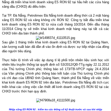
Nẵng đã triển khai kinh doanh xăng E5 RON 92 tại hầu hết các cửa hàng
xăng dầu (CHXD) đủ điều kiện.
Tại TP. Đà Nẵng, Petrolimex Đà Nẵng kinh doanh đồng thời cả 2 mặt hàng
xăng E5 RON 92 và xăng không chì RON 92. Công ty bắt đầu triển khai
kinh doanh xăng E5 RON 92 từ nửa cuối tháng 10/2014. Đến đầu tháng
11/2014 Công ty sẽ triển khai kinh doanh mặt hàng này tại tất cả các
CHXD trên địa bàn thành phố.
Sau gần 1 tháng triển khai kinh doanh xăng E5 RON 92 tại Quảng Nam,
sản lượng xuất bán đã dần đi vào ổn định và được sự tiếp nhận của đông
đảo người tiêu dùng.
Thực hiện lộ trình về việc áp dụng tỉ lệ phối trộn nhiên liệu sinh học với
nhiên liệu truyền thống tại quyết định số 53/2012/QĐ-TTg ngày 22.11.2012
của Thủ tướng Chính phủ; thông báo số 173/TB-VPCP ngày 24.4.2014
của Văn phòng Chính phủ thông báo kết luận của Thủ tướng Chính phủ
và chỉ đạo của UBND tỉnh Quảng Nam; thành phố Đà Nẵng về việc triển
khai kinh doanh E5 RON 92 trên địa bàn, Petrolimex Đà Nẵng đã tích cực
triển khai các công việc cần thiết để kinh doanh xăng E5 RON 92 tại các
CHXD trước thời hạn quy định.
Nhập xăng E5 RON 92 : kiểm tra các thông số kỹ thuật trước và sau khi nhập