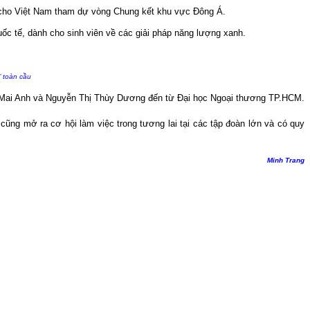
 diện cho Việt Nam tham dự vòng Chung kết khu vực Đông Á.
uốc tế, dành cho sinh viên về các giải pháp năng lượng xanh.
 toàn cầu
nh Mai Anh và Nguyễn Thị Thùy Dương đến từ Đại học Ngoại thương TP.HCM.
 cũng mở ra cơ hội làm việc trong tương lai tại các tập đoàn lớn và có quy
Minh Trang