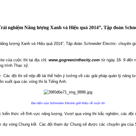
“Trải nghiệm Năng lượng Xanh và Hiệu quả 2014”, Tập đoàn Schnei
m Năng lượng Xanh và Hiệu quả 2014”, Tập đoàn
Schneider Electric- chuyên g
e của cuộc thi tại địa chỉ:
www.gogreeninthecity.com
từ ngày 18- 9 đến 
ng trình Thạc sỹ.
nữ. Các đội thi sẽ nộp đề tài thể hiện ý tưởng về các giải pháp quản lý năng
n suốt qua các vòng thi là Tiếng Anh.
Đại diện của
Schneider Electric
giới thiệu về cuộc thi
c kiến thức về lĩnh vực năng lượng. Vượt qua vòng thi trắc nghiệm, các đội s
ham dự vòng Chung kết. Các đội tham dự Chung sẽ được các chuyên gia của