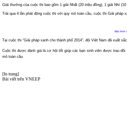
Giải thưởng của cuộc thi bao gồm 1 giải Nhất (20 triệu đồng), 1 giải Nhì (1
Trải qua 4 lần phát động cuộc thi với quy mô toàn cầu, cuộc thi Giải pháp
Mai Anh 
Tại cuộc thi “Giải pháp xanh cho thành phố 2014”, đội Việt Nam đã xuất
Cuộc thi được đánh giá là cơ hội tốt giúp các bạn sinh viên được trau dồi
mô toàn cầu.
[In trang]
Bài viết trên VNEEP