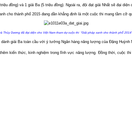
0 triệu đồng) và 1 giải Ba (5 triệu đồng). Ngoài ra, đội đạt giải Nhất sẽ đại
 xanh cho thành phố 2015 đang dần khẳng định là một cuộc thi mang tầm cỡ q
và Thùy Dương đã đại diện cho Việt Nam tham dự cuộc thi
“Giải pháp xanh cho thành phố 2014”
 sắc dành giải Ba toàn cầu với ý tưởng Ngân hàng năng lượng của Đặng Huỳ
 thêm kiến thức, kinh nghiệm trong lĩnh vực năng lượng. Đồng thời, cuộc thi