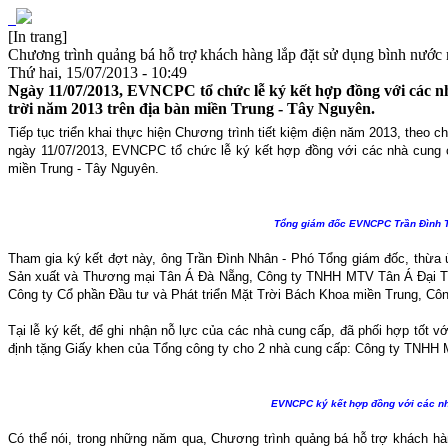
[In trang]
Chương trình quảng bá hỗ trợ khách hàng lắp đặt sử dụng bình nước
Thứ hai, 15/07/2013 - 10:49
Ngày 11/07/2013, EVNCPC tổ chức lễ ký kết hợp đồng với các n
trời năm 2013 trên địa bàn miền Trung - Tây Nguyên.
Tiếp tục triển khai thực hiện Chương trình tiết kiệm điện năm 2013, theo
ngày 11/07/2013, EVNCPC tổ chức lễ ký kết hợp đồng với các nhà cung c
miền Trung - Tây Nguyên.
Tổng giám đốc EVNCPC Trần Đình Th
Tham gia ký kết đợt này, ông Trần Đình Nhân - Phó Tổng giám đốc, thừ
Sản xuất và Thương mại Tân Á Đà Nẵng, Công ty TNHH MTV Tân Á Đại T
Công ty Cổ phần Đầu tư và Phát triển Mặt Trời Bách Khoa miền Trung, C
Tại lễ ký kết, để ghi nhận nỗ lực của các nhà cung cấp, đã phối hợp t
định tặng Giấy khen của Tổng công ty cho 2 nhà cung cấp: Công ty TNH
EVNCPC ký kết hợp đồng với các nh
Có thể nói, trong những năm qua, Chương trình quảng bá hỗ trợ khách hà