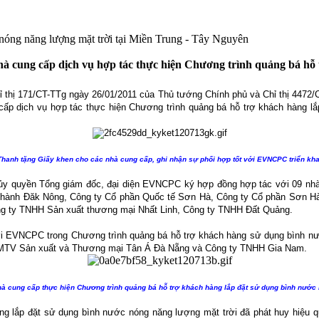
 nóng năng lượng mặt trời tại Miền Trung - Tây Nguyên
hà cung cấp dịch vụ hợp tác thực hiện Chương trình quảng bá hỗ
 chỉ thị 171/CT-TTg ngày 26/01/2011 của Thủ tướng Chính phủ và Chỉ thị 4472
ấp dịch vụ hợp tác thực hiện Chương trình quảng bá hỗ trợ khách hàng lắ
anh tặng Giấy khen cho các nhà cung cấp, ghi nhận sự phối hợp tốt với EVNCPC triển kh
a ủy quyền Tổng giám đốc, đại diện EVNCPC ký hợp đồng hợp tác với 09 n
hành Đăk Nông, Công ty Cổ phần Quốc tế Sơn Hà, Công ty Cổ phần Sơn Hà
ông ty TNHH Sản xuất thương mại Nhất Linh, Công ty TNHH Đất Quảng.
ốt với EVNCPC trong Chương trình quảng bá hỗ trợ khách hàng sử dụng bình
H MTV Sản xuất và Thương mại Tân Á Đà Nẵng và Công ty TNHH Gia Nam.
à cung cấp thực hiện Chương trình quảng bá hỗ trợ khách hàng lắp đặt sử dụng bình nước
ng lắp đặt sử dụng bình nước nóng năng lượng mặt trời đã phát huy hiệu q