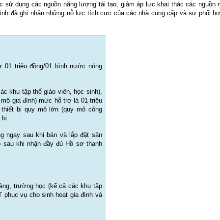
c sử dụng các nguồn năng lượng tái tạo, giảm áp lực khai thác các nguồn n
nh đã ghi nhận những nỗ lực tích cực của các nhà cung cấp và sự phối hợp
ợ 01 triệu đồng/01 bình nước nóng
c khu tập thể giáo viên, học sinh),
ô gia đình) mức hỗ trợ là 01 triệu
n thiết bị quy mô lớn (quy mô công
 bị.
ng ngay sau khi bán và lắp đặt sản
 sau khi nhận đầy đủ Hồ sơ thanh
hàng, trường học (kể cả các khu tập
 phục vụ cho sinh hoạt gia đình và