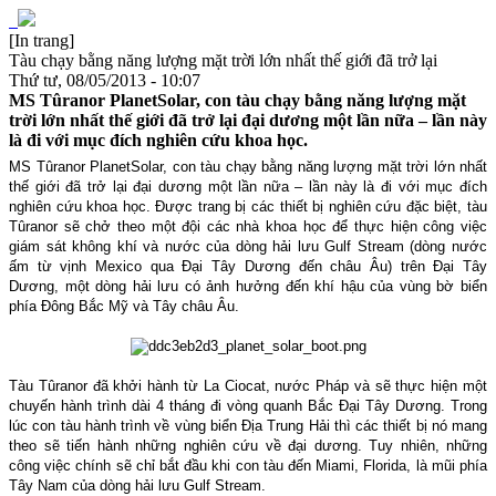
[In trang]
Tàu chạy bằng năng lượng mặt trời lớn nhất thế giới đã trở lại
Thứ tư, 08/05/2013 - 10:07
MS Tûranor PlanetSolar, con tàu chạy bằng năng lượng mặt
trời lớn nhất thế giới đã trở lại đại dương một lần nữa – lần này
là đi với mục đích nghiên cứu khoa học.
MS Tûranor PlanetSolar, con tàu chạy bằng năng lượng mặt trời lớn nhất
thế giới đã trở lại đại dương một lần nữa – lần này là đi với mục đích
nghiên cứu khoa học. Được trang bị các thiết bị nghiên cứu đặc biệt, tàu
Tûranor sẽ chở theo một đội các nhà khoa học để thực hiện công việc
giám sát không khí và nước của dòng hải lưu Gulf Stream (dòng nước
ấm từ vịnh Mexico qua Đại Tây Dương đến châu Âu) trên Đại Tây
Dương, một dòng hải lưu có ảnh hưởng đến khí hậu của vùng bờ biển
phía Đông Bắc Mỹ và Tây châu Âu.
Tàu Tûranor đã khởi hành từ La Ciocat, nước Pháp và sẽ thực hiện một
chuyến hành trình dài 4 tháng đi vòng quanh Bắc Đại Tây Dương. Trong
lúc con tàu hành trình về vùng biển Địa Trung Hải thì các thiết bị nó mang
theo sẽ tiến hành những nghiên cứu về đại dương. Tuy nhiên, những
công việc chính sẽ chỉ bắt đầu khi con tàu đến Miami, Florida, là mũi phía
Tây Nam của dòng hải lưu Gulf Stream.