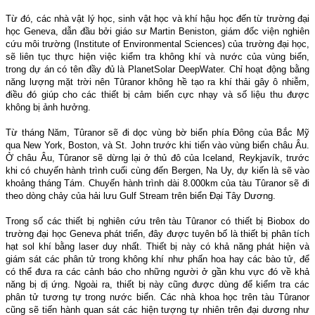
Từ đó, các nhà vật lý học, sinh vật học và khí hậu học đến từ trường đại
học Geneva, dẫn đầu bởi giáo sư Martin Beniston, giám đốc viện nghiên
cứu môi trường (Institute of Environmental Sciences) của trường đại học,
sẽ liên tục thực hiện việc kiểm tra không khí và nước của vùng biển,
trong dự án có tên đầy đủ là PlanetSolar DeepWater. Chỉ hoạt động bằng
năng lượng mặt trời nên Tûranor không hề tạo ra khí thải gây ô nhiễm,
điều đó giúp cho các thiết bị cảm biến cực nhạy và số liệu thu được
không bị ảnh hưởng.
Từ tháng Năm, Tûranor sẽ đi dọc vùng bờ biển phía Đông của Bắc Mỹ
qua New York, Boston, và St. John trước khi tiến vào vùng biển châu Âu.
Ở châu Âu, Tûranor sẽ dừng lại ở thủ đô của Iceland, Reykjavík, trước
khi có chuyến hành trình cuối cùng đến Bergen, Na Uy, dự kiến là sẽ vào
khoảng tháng Tám. Chuyến hành trình dài 8.000km của tàu Tûranor sẽ đi
theo dòng chảy của hải lưu Gulf Stream trên biển Đại Tây Dương.
Trong số các thiết bị nghiên cứu trên tàu Tûranor có thiết bị Biobox do
trường đại học Geneva phát triển, đây được tuyên bố là thiết bị phân tích
hạt sol khí bằng laser duy nhất. Thiết bị này có khả năng phát hiện và
giám sát các phân tử trong không khí như phấn hoa hay các bào tử, để
có thể đưa ra các cảnh báo cho những người ở gần khu vực đó về khả
năng bị dị ứng. Ngoài ra, thiết bị này cũng được dùng để kiểm tra các
phân tử tương tự trong nước biển. Các nhà khoa học trên tàu Tûranor
cũng sẽ tiến hành quan sát các hiện tượng tự nhiên trên đại dương như