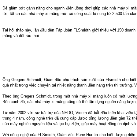
Để giảm bớt gánh nặng cho ngành điện đồng thời giúp các nhà máy xi mă
tới, tất cả các nhà máy xi măng mới có công suất lò nung từ 2.500 tấn clanh
Tại hội thảo này, lần đầu tiên Tập đoàn FLSmidth giới thiệu với 150 doanh 
măng và đốt rác thải.
Ông Gregers Schmidt, Giám đốc phụ trách sản xuất của Flsmidth cho biết,
quả nhất trong việc chuyển tại nhiệt năng thành điện năng trên thị trườn
Theo ông Gregers Schmidt, trong một nhà máy xi măng luôn có một lượng k
Bên cạnh đó, các nhà máy xi măng cũng có thể tận dụng nguồn năng lượng 
Từ năm 2002 với sự trài trợ của NEDO, Vicem đã bắt đầu triển khai việc tận
trong 4 năm, công nghệ trên đã cung cấp được tổng lượng điện gần 72 triệ
của máy nghiền nguyên liệu và lọc bụi điện, giúp máy hoạt động ổn định và 
Với công nghệ của FLSmidth, Giám đốc Rune Hurttia cho biết, lượng điện 