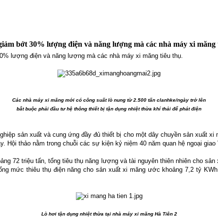
sẽ giảm bớt 30% lượng điện và năng lượng mà các nhà máy xi măng t
t 30% lượng điện và năng lượng mà các nhà máy xi măng tiêu thụ.
Các nhà máy xi măng mới có công suất lò nung từ 2.500 tấn clanhke/ngày trở lên
bắt buộc phải đầu tư hệ thông thiết bị tận dụng nhiệt thừa khí thải để phát điện
ghiệp sản xuất và cung ứng đầy đủ thiết bị cho một dây chuyền sản xuất xi m
 đây. Hội thảo nằm trong chuỗi các sự kiện kỷ niệm 40 năm quan hệ ngoại gia
g 72 triệu tấn, tổng tiêu thụ năng lượng và tài nguyên thiên nhiên cho sản 
 tổng mức thiêu thụ điện năng cho sản xuất xi măng ước khoảng 7,2 tỷ KWh
Lò hơi tận dụng nhiệt thừa tại nhà máy xi măng Hà Tiên 2