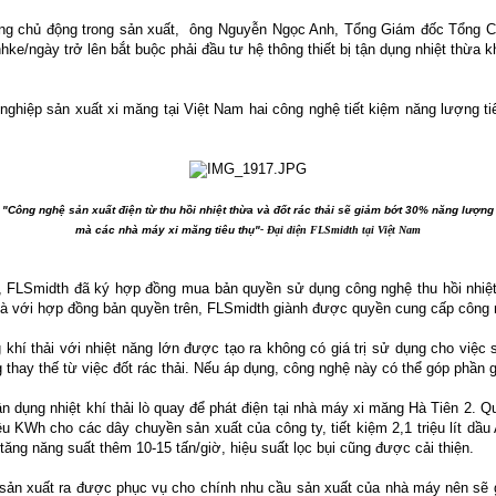
ng chủ động trong sản xuất, ông Nguyễn Ngọc Anh, Tổng Giám đốc Tổng Côn
ke/ngày trở lên bắt buộc phải đầu tư hệ thông thiết bị tận dụng nhiệt thừa kh
nghiệp sản xuất xi măng tại Việt Nam hai công nghệ tiết kiệm năng lượng tiên
"Công nghệ sản xuất điện từ thu hồi nhiệt thừa và đốt rác thải sẽ giảm bớt 30% năng lượng
mà các nhà máy xi măng tiêu thụ"
- Đại diện FLSmidth tại Việt Nam
 FLSmidth đã ký hợp đồng mua bản quyền sử dụng công nghệ thu hồi nhiệt t
g. Và với hợp đồng bản quyền trên, FLSmidth giành được quyền cung cấp công
hí thải với nhiệt năng lớn được tạo ra không có giá trị sử dụng cho việc s
thay thế từ việc đốt rác thải. Nếu áp dụng, công nghệ này có thể góp phần
 dụng nhiệt khí thải lò quay để phát điện tại nhà máy xi măng Hà Tiên 2. Qua
u KWh cho các dây chuyền sản xuất của công ty, tiết kiệm 2,1 triệu lít dầu 
tăng năng suất thêm 10-15 tấn/giờ, hiệu suất lọc bụi cũng được cải thiện.
sản xuất ra được phục vụ cho chính nhu cầu sản xuất của nhà máy nên sẽ g