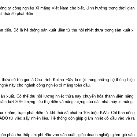
g ty công nghiệp Xi măng Việt Nam cho biết, định hướng trong thời gian
í thải để phát điện.
 tiến. Đó là hệ thống sản xuất điện từ thu hồi nhiệt thừa trong sản xuất xi
hừa có tên gọi là Chu trình Kalina. Đây là một trong những hệ thống hiệu
 nghệ này cho ngành công nghiệp xi măng toàn cầu.
ản xuất. Có thể thu hồi lượng nhiệt thừa này chuyển hóa thành điện năng.
 giảm bớt 30% lượng tiêu thụ điện và năng lượng của các nhà máy xi măng.
 7 năm, trạm phát điện từ khí thải đã phát ra 105 triệu KWh. Chỉ tính riêng
ADO từ việc sấy nhiên liệu. Hệ thống còn giúp giảm nhiệt độ đầu vào và ra
óp phần hạ thấp chi phí đầu vào sản xuất, giúp doanh nghiệp giảm giá sản