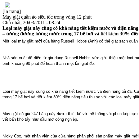
[In trang]
Máy giặt quần áo siêu tốc trong vòng 12 phút
Chủ nhật, 20/03/2011 - 08:24
Loại máy giặt này cũng có khả năng tiết kiệm nước và điện năng 
– tương đương lượng nước trong 17 bể bơi và tiết kiệm 30% điện n
Một loại máy giặt mới của hãng Russell Hobbs (Anh) có thể giặt sạch quần á
Nhà sản xuất đồ điện tử gia dụng Russell Hobbs vừa giới thiệu một loại má
bình khoảng 90 phút để hoàn thành một lần giặt đồ.
Loại máy giặt này cũng có khả năng tiết kiệm nước và điện năng tối đa. 
trong 17 bể bơi và tiết kiệm 30% điện năng tiêu thụ so với các loại máy giặt
Máy giặt có giá 247 bảng này được thiết kế với hệ thống vòi phun kép cực
vết bẩn khó tẩy như dầu mỡ công nghiệp.
Nicky Cox, một nhân viên của cửa hàng phân phối sản phẩm máy giặt mới của