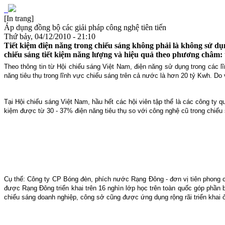
[In trang]
Áp dụng đồng bộ các giải pháp công nghệ tiên tiến
Thứ bảy, 04/12/2010 - 21:10
Tiết kiệm điện năng trong chiếu sáng không phải là không sử dụn
chiếu sáng tiết kiệm năng lượng và hiệu quả theo phương châm: t
Theo thông tin từ Hội chiếu sáng Việt Nam, điện năng sử dụng trong các
năng tiêu thụ trong lĩnh vực chiếu sáng trên cả nước là hơn 20 tỷ Kwh. D
Tại Hội chiếu sáng Việt Nam, hầu hết các hội viên tập thể là các công ty qu
kiệm được từ 30 - 37% điện năng tiêu thụ so với công nghệ cũ trong chiếu
Cụ thể: Công ty CP Bóng đèn, phích nước Rạng Đông - đơn vị tiên phong c
được Rạng Đông triển khai trên 16 nghìn lớp học trên toàn quốc góp phần b
chiếu sáng doanh nghiệp, công sở cũng được ứng dụng rộng rãi triển khai