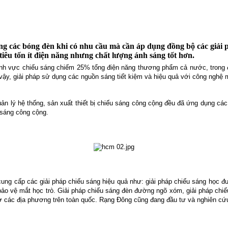
g các bóng đèn khi có nhu cầu mà cần áp dụng đồng bộ các giải ph
iêu tốn ít điện năng nhưng chất lượng ánh sáng tốt hơn.
 lĩnh vực chiếu sáng chiếm 25% tổng điện năng thương phẩm cả nước, trong 
o vậy, giải pháp sử dụng các nguồn sáng tiết kiệm và hiệu quả với công ngh
ản lý hệ thống, sản xuất thiết bị chiếu sáng công cộng đều đã ứng dụng các g
 sáng công cộng.
ung cấp các giải pháp chiếu sáng hiệu quả như: giải pháp chiếu sáng học đư
ảo vệ mắt học trò. Giải pháp chiếu sáng đèn đường ngõ xóm, giải pháp chiếu 
 ở các địa phương trên toàn quốc. Rạng Đông cũng đang đầu tư và nghiên c