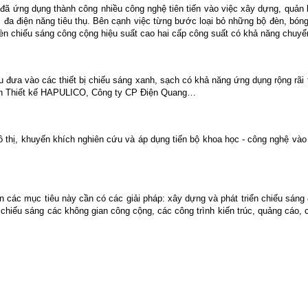
 ứng dụng thành công nhiều công nghệ tiên tiến vào việc xây dựng, quản l
ối đa điện năng tiêu thụ. Bên cạnh việc từng bước loại bỏ những bộ đèn, bó
đèn chiếu sáng công cộng hiệu suất cao hai cấp công suất có khả năng chuyể
ứu đưa vào các thiết bị chiếu sáng xanh, sạch có khả năng ứng dụng rộng rã
vấn Thiết kế HAPULICO, Công ty CP Điện Quang…
 đô thị, khuyến khích nghiên cứu và áp dụng tiến bộ khoa học - công nghệ vào
 các mục tiêu này cần có các giải pháp: xây dựng và phát triển chiếu sáng đ
ức chiếu sáng các không gian công cộng, các công trình kiến trúc, quảng cáo