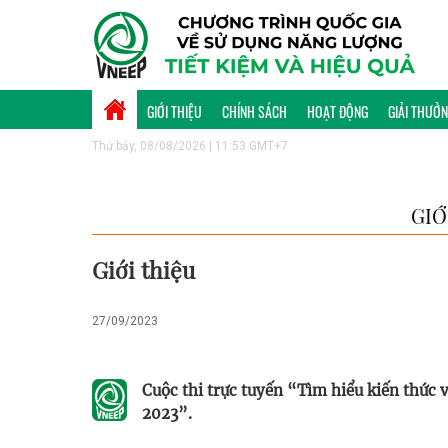
GIỚI THIỆU
CHÍNH SÁCH
HOẠT ĐỘNG
GIẢI THƯỞ
Thứ bảy, 08/08/2026 | 11:53 GMT+7
GIỚ
Giới thiệu
27/09/2023
Cuộc thi trực tuyến “Tìm hiểu kiến thức 
2023”.