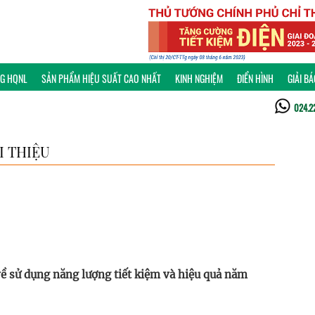
NG HQNL
SẢN PHẨM HIỆU SUẤT CAO NHẤT
KINH NGHIỆM
ĐIỂN HÌNH
GIẢI B
024.2
I THIỆU
về sử dụng năng lượng tiết kiệm và hiệu quả năm