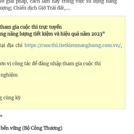
về giải pháp, cách làm hay trong việc sử dụng năng
lượng;
Chiến dịch Giờ Trái đất,
….
tham gia cuộc thi trực tuyến
ụng năng lượng tiết kiệm và hiệu quả năm 2023”
tại địa chỉ
https://cuocthi.tietkiemnangluong.com.vn/
,
đơn vị công tác để đăng nhập tham gia cuộc thi
c nghiệm
g cùng kỳ
*
n bền vững (Bộ Công Thương)