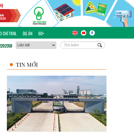
ÁO CHÍ TKNL
DỰ ÁN
60+
2202358
TIN MỚI