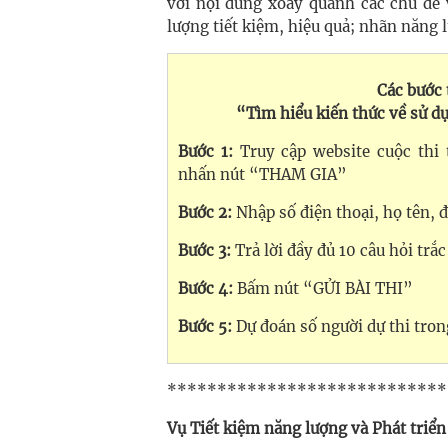
với nội dung xoay quanh các chủ đề 
lượng tiết kiệm, hiệu quả; nhãn năng 
Các bước 
“Tìm hiểu kiến thức về sử d
Bước 1:
Truy cập website cuộc thi 
nhấn nút “THAM GIA”
Bước 2:
Nhập số điện thoại, họ tên, 
Bước 3:
Trả lời đầy đủ 10 câu hỏi trắ
Bước 4:
Bấm nút “GỬI BÀI THI”
Bước 5:
Dự đoán số người dự thi tron
****************************
Vụ Tiết kiệm năng lượng và Phát triể