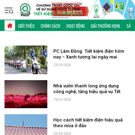
Chủ nhật, 09/08/2026 | 16:20 GMT+7
TỪ KHÓA: LÂM ĐỒNG
GIỚI THIỆU
CHÍNH SÁCH
HOẠT ĐỘNG
GIẢI THƯỞNG HQNL
SẢN 
PC Lâm Đồng: Tiết kiệm điện hôm
nay – Xanh tương lai ngày mai
23/03/2026
Nhà vườn thanh long ứng dụng
công nghệ, tăng hiệu quả vụ Tết
19/01/2026
Học cách tiết kiệm điện hiệu quả
theo mùa ở đảo
23/09/2025