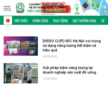
Thứ sáu, 07/08/2026 | 16:03 GMT+7
TỪ KHÓA: URC HÀ NỘI
GIỚI THIỆU
CHÍNH SÁCH
HOẠT ĐỘNG
GIẢI THƯỞNG HQNL
SẢN 
[VIDEO CLIP] URC Hà Nội coi trọng
sử dụng năng lượng tiết kiệm và
hiệu quả
29/09/2025
Giải pháp kiệm năng lượng tại
doanh nghiệp sản xuất đồ uống
15/04/2025