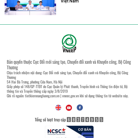
Việt Nam
Bản quyền thuộc Cục Đổi mới sáng tạo, Chuyển đổi xanh và Khuyến công, Bộ Công
Thương
Chịu trách nhiệm nội dung: Cục Đổi mới sáng tạo, Chuyển đổi xanh và Khuyến công, Bộ Công
Thương
54 Hai Bà Trưng, phường Cửa Nam, Hà Nội
Giấy phép số 148/GP-TTĐT do Cục Quản lý Phát thanh, Truyền hình và Thông tin điện tử, Bộ
thông tin và Truyền thông cấp ngày 3/8/2019
Ghi rõ nguồn:
tietkiemnangluong.com.vn
|
vneec.gov.vn
khi sử dụng thông tin từ website này.
Tổng số lượt truy cập
6
8
3
7
4
9
5
5