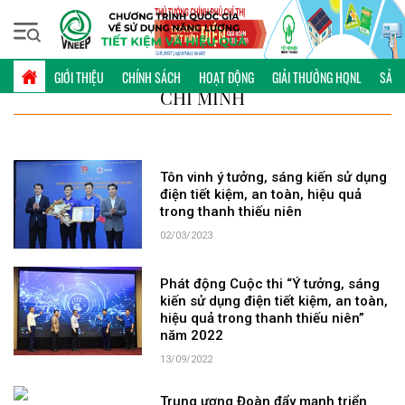
Thứ bảy, 08/08/2026 | 13:55 GMT+7
TỪ KHÓA: TRUNG ƯƠNG ĐOÀN TNCS HỒ
GIỚI THIỆU
CHÍNH SÁCH
HOẠT ĐỘNG
GIẢI THƯỞNG HQNL
SẢN 
CHÍ MINH
Tôn vinh ý tưởng, sáng kiến sử dụng
điện tiết kiệm, an toàn, hiệu quả
trong thanh thiếu niên
02/03/2023
Phát động Cuộc thi “Ý tưởng, sáng
kiến sử dụng điện tiết kiệm, an toàn,
hiệu quả trong thanh thiếu niên”
năm 2022
13/09/2022
Trung ương Đoàn đẩy mạnh triển