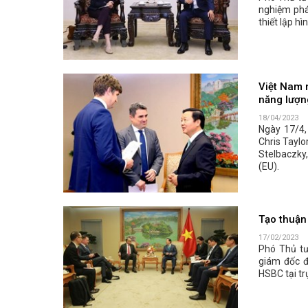
nghiệm phát
thiết lập hì
Việt Nam 
năng lượn
18/04/2023
Ngày 17/4,
Chris Taylo
Stelbaczky,
(EU).
Tạo thuận 
17/02/2023
Phó Thủ tư
giám đốc đ
HSBC tại tr