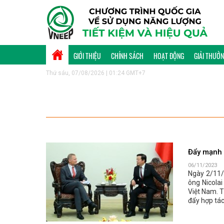
GIỚI THIỆU
CHÍNH SÁCH
HOẠT ĐỘNG
GIẢI THƯỞ
Thứ sáu, 07/08/2026 | 01:24 GMT+7
Đẩy mạnh 
06/11/2023
Ngày 2/11/
ông Nicola
Việt Nam. 
đẩy hợp tác