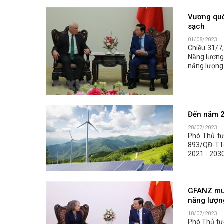
Vương quố
sạch
01/08/2023
Chiều 31/7
Năng lượng 
năng lượng
Đến năm 2
28/07/2023
Phó Thủ tư
893/QĐ-TTg
2021 - 203
GFANZ muố
năng lượn
18/07/2023
Phó Thủ tư