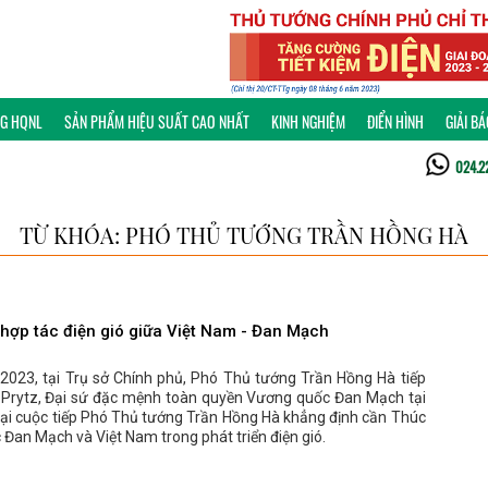
NG HQNL
SẢN PHẨM HIỆU SUẤT CAO NHẤT
KINH NGHIỆM
ĐIỂN HÌNH
GIẢI B
024.2
TỪ KHÓA: PHÓ THỦ TƯỚNG TRẦN HỒNG HÀ
hợp tác điện gió giữa Việt Nam - Đan Mạch
2023, tại Trụ sở Chính phủ, Phó Thủ tướng Trần Hồng Hà tiếp
i Prytz, Đại sứ đặc mệnh toàn quyền Vương quốc Đan Mạch tại
Tại cuộc tiếp Phó Thủ tướng Trần Hồng Hà khẳng định cần Thúc
 Đan Mạch và Việt Nam trong phát triển điện gió.