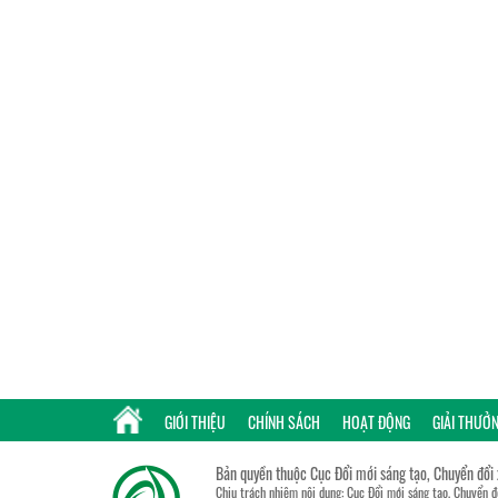
GIỚI THIỆU
CHÍNH SÁCH
HOẠT ĐỘNG
GIẢI THƯỞ
Bản quyền thuộc Cục Đổi mới sáng tạo, Chuyển đổi
Chịu trách nhiệm nội dung: Cục Đổi mới sáng tạo, Chuyển 