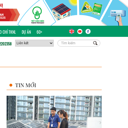
ÁO CHÍ TKNL
DỰ ÁN
60+
2202358
TIN MỚI