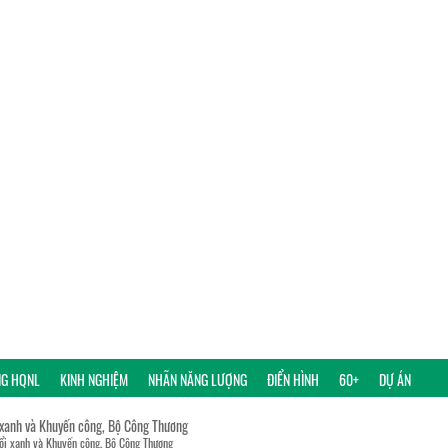
NG HQNL
KINH NGHIỆM
NHÃN NĂNG LƯỢNG
ĐIỂN HÌNH
60+
DỰ ÁN
 xanh và Khuyến công, Bộ Công Thương
đổi xanh và Khuyến công, Bộ Công Thương