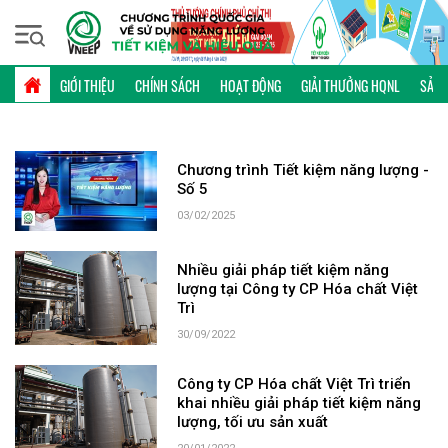
Thứ sáu, 07/08/2026 | 11:42 GMT+7
TỪ KHÓA: HÓA CHẤT VIỆT TRÌ
GIỚI THIỆU
CHÍNH SÁCH
HOẠT ĐỘNG
GIẢI THƯỞNG HQNL
SẢN 
Chương trình Tiết kiệm năng lượng -
Số 5
03/02/2025
Nhiều giải pháp tiết kiệm năng
lượng tại Công ty CP Hóa chất Việt
Trì
30/09/2022
Công ty CP Hóa chất Việt Trì triển
khai nhiều giải pháp tiết kiệm năng
lượng, tối ưu sản xuất