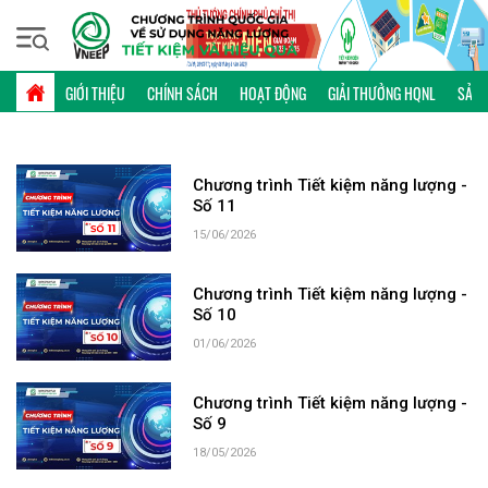
Chủ nhật, 09/08/2026 | 19:05 GMT+7
TỪ KHÓA: CHƯƠNG TRÌNH TKNL; VNEEP
GIỚI THIỆU
CHÍNH SÁCH
HOẠT ĐỘNG
GIẢI THƯỞNG HQNL
SẢN 
Chương trình Tiết kiệm năng lượng -
Số 11
15/06/2026
Chương trình Tiết kiệm năng lượng -
Số 10
01/06/2026
Chương trình Tiết kiệm năng lượng -
Số 9
18/05/2026