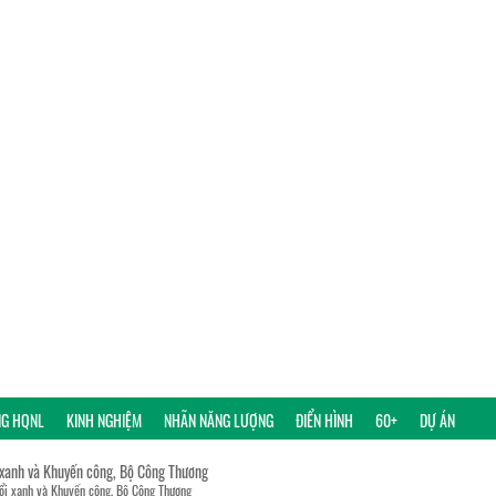
NG HQNL
KINH NGHIỆM
NHÃN NĂNG LƯỢNG
ĐIỂN HÌNH
60+
DỰ ÁN
 xanh và Khuyến công, Bộ Công Thương
đổi xanh và Khuyến công, Bộ Công Thương