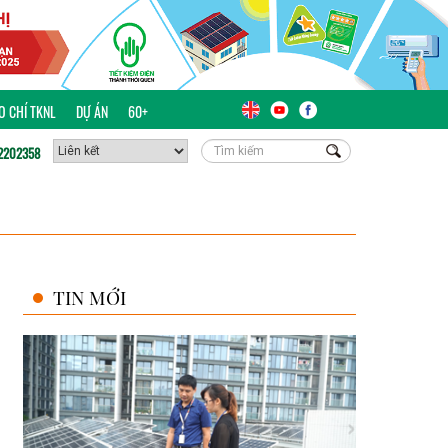
ÁO CHÍ TKNL
DỰ ÁN
60+
2202358
TIN MỚI