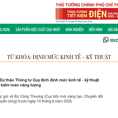
NG HQNL
SẢN PHẨM HIỆU SUẤT CAO NHẤT
KINH NGHIỆM
ĐIỂN HÌNH
GIẢI B
024.2
TỪ KHÓA: ĐỊNH MỨC KINH TẾ - KỸ THUẬT
 Dự thảo Thông tư Quy định định mức kinh tế - kỹ thuật
 kiểm toán năng lượng
 ý gửi về Bộ Công Thương (Cục Đổi mới sáng tạo, Chuyển đổi
uyến công) trước ngày 10 tháng 6 năm 2026.