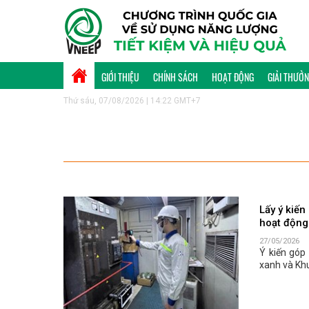
GIỚI THIỆU
CHÍNH SÁCH
HOẠT ĐỘNG
GIẢI THƯỞ
Thứ sáu, 07/08/2026 | 14:22 GMT+7
Lấy ý kiến
hoạt động
27/05/2026
Ý kiến góp
xanh và Kh