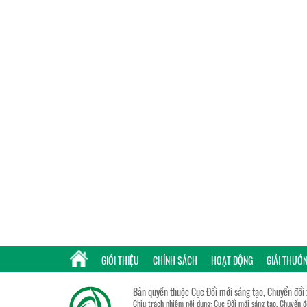
GIỚI THIỆU
CHÍNH SÁCH
HOẠT ĐỘNG
GIẢI THƯỞ
Bản quyền thuộc Cục Đổi mới sáng tạo, Chuyển đổi
Chịu trách nhiệm nội dung: Cục Đổi mới sáng tạo, Chuyển 