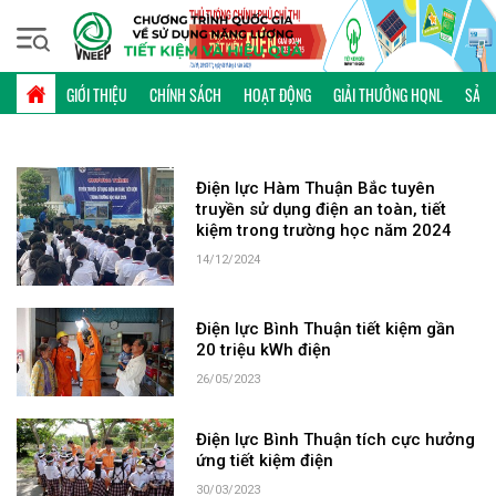
Thứ sáu, 07/08/2026 | 12:03 GMT+7
TỪ KHÓA: ĐIỆN LỰC BÌNH THUẬN
GIỚI THIỆU
CHÍNH SÁCH
HOẠT ĐỘNG
GIẢI THƯỞNG HQNL
SẢN 
Điện lực Hàm Thuận Bắc tuyên
truyền sử dụng điện an toàn, tiết
kiệm trong trường học năm 2024
14/12/2024
Điện lực Bình Thuận tiết kiệm gần
20 triệu kWh điện
26/05/2023
Điện lực Bình Thuận tích cực hưởng
ứng tiết kiệm điện
30/03/2023